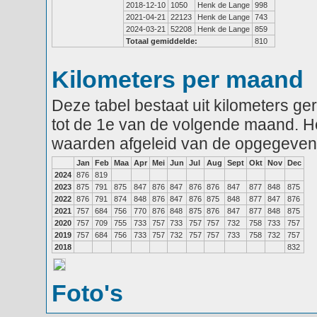
2018-12-10
1050
Henk de Lange
998
2021-04-21
22123
Henk de Lange
743
2024-03-21
52208
Henk de Lange
859
Totaal gemiddelde:
810
Kilometers per maand
Deze tabel bestaat uit kilometers g
tot de 1e van de volgende maand. He
waarden afgeleid van de opgegeven
Jan
Feb
Maa
Apr
Mei
Jun
Jul
Aug
Sept
Okt
Nov
Dec
2024
876
819
2023
875
791
875
847
876
847
876
876
847
877
848
875
2022
876
791
874
848
876
847
876
875
848
877
847
876
2021
757
684
756
770
876
848
875
876
847
877
848
875
2020
757
709
755
733
757
733
757
757
732
758
733
757
2019
757
684
756
733
757
732
757
757
733
758
732
757
2018
832
Foto's