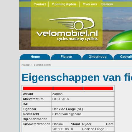
Contact
Openingstijden
Over ons
Dealers
Home
Fietsen
Onderhoud
Gebrui
Home
»
Statistieken
Eigenschappen van fi
Variant
carbon
Afleverdatum
08-11-2018
RAL
Eigenaar
Henk de Lange
(NL)
Gewisseld
0 keer van eigenaar
Bijzonderheden
Kilometerstanden
Datum
Stand
Rijder
Gem
2018-11-08
0
Henk de Lange
-