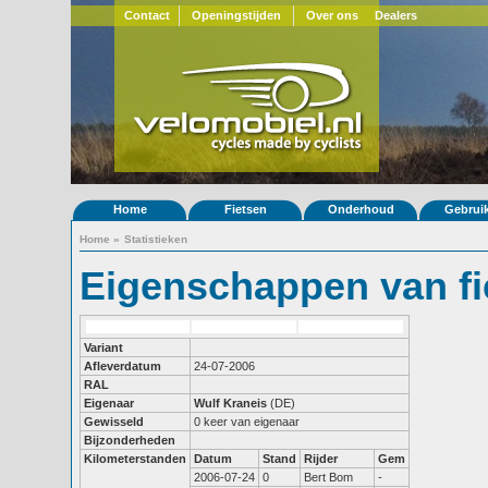
Contact
Openingstijden
Over ons
Dealers
Home
Fietsen
Onderhoud
Gebrui
Home
»
Statistieken
Eigenschappen van fi
Variant
Afleverdatum
24-07-2006
RAL
Eigenaar
Wulf Kraneis
(DE)
Gewisseld
0 keer van eigenaar
Bijzonderheden
Kilometerstanden
Datum
Stand
Rijder
Gem
2006-07-24
0
Bert Bom
-