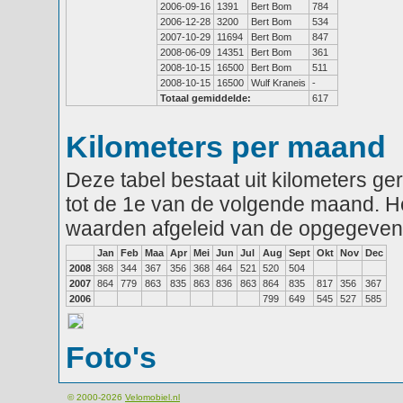
2006-09-16
1391
Bert Bom
784
2006-12-28
3200
Bert Bom
534
2007-10-29
11694
Bert Bom
847
2008-06-09
14351
Bert Bom
361
2008-10-15
16500
Bert Bom
511
2008-10-15
16500
Wulf Kraneis
-
Totaal gemiddelde:
617
Kilometers per maand
Deze tabel bestaat uit kilometers g
tot de 1e van de volgende maand. He
waarden afgeleid van de opgegeven
Jan
Feb
Maa
Apr
Mei
Jun
Jul
Aug
Sept
Okt
Nov
Dec
2008
368
344
367
356
368
464
521
520
504
2007
864
779
863
835
863
836
863
864
835
817
356
367
2006
799
649
545
527
585
Foto's
© 2000-2026
Velomobiel.nl