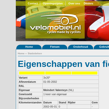
Contact
Openingstijden
Over ons
Dealers
Home
Fietsen
Onderhoud
Gebrui
Home
»
Statistieken
Eigenschappen van fi
Variant
3x20"
Afleverdatum
01-05-2002
RAL
Eigenaar
Meindert Valenteyn
(NL)
Gewisseld
1 keer van eigenaar
Bijzonderheden
Kilometerstanden
Datum
Stand
Rijder
Gem
2002-05-01
0
-