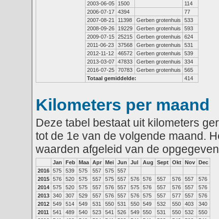
2003-06-05
1500
114
2006-07-17
4394
77
2007-08-21
11398
Gerben grotenhuis
533
2008-09-26
19229
Gerben grotenhuis
593
2009-07-15
25215
Gerben grotenhuis
624
2011-06-23
37568
Gerben grotenhuis
531
2012-11-12
46572
Gerben grotenhuis
539
2013-03-07
47833
Gerben grotenhuis
334
2016-07-25
70783
Gerben grotenhuis
565
Totaal gemiddelde:
414
Kilometers per maand
Deze tabel bestaat uit kilometers g
tot de 1e van de volgende maand. He
waarden afgeleid van de opgegeven
Jan
Feb
Maa
Apr
Mei
Jun
Jul
Aug
Sept
Okt
Nov
Dec
2016
575
539
575
557
575
557
2015
576
520
575
557
575
557
576
576
557
576
557
576
2014
575
520
575
557
576
557
575
576
557
576
557
576
2013
340
307
529
557
576
557
576
575
557
577
557
576
2012
549
514
549
531
550
531
550
549
532
550
403
340
2011
541
489
540
523
541
526
549
550
531
550
532
550