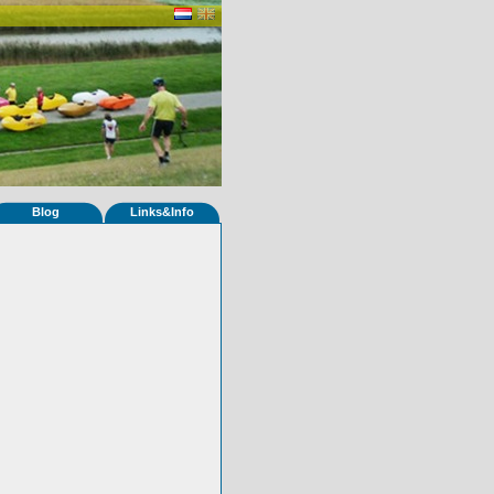
Blog
Links&Info