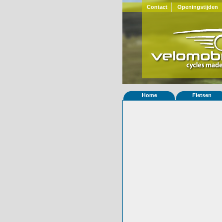
Contact
Openingstijden
Home
Fietsen
Home
»
Statistieken
Eigenschappen van
Foto's
© 2000-2026
Velomobiel.nl
Variant
Carbon
Afleverdatum
09-06-2020
RAL
Eigenaar
CyclesJV-Fenio
Gewisseld
0 keer van eigena
Bijzonderheden