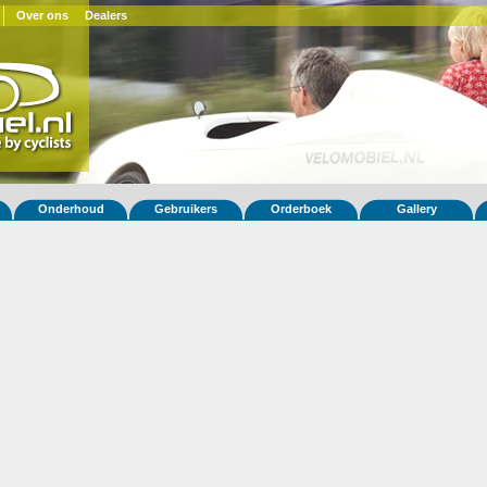
Over ons
Dealers
Onderhoud
Gebruikers
Orderboek
Gallery
 fiets Quatrevelo 205
ux
(F)
ar