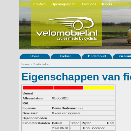
Contact
Openingstijden
Over ons
Dealers
Home
Fietsen
Onderhoud
Gebrui
Home
»
Statistieken
Eigenschappen van fi
Variant
Afleverdatum
01-06-2020
RAL
Eigenaar
Denis Bodennec
(F)
Gewisseld
0 keer van eigenaar
Bijzonderheden
Kilometerstanden
Datum
Stand
Rijder
Gem
2020-06-01
0
Denis Bodennec
-