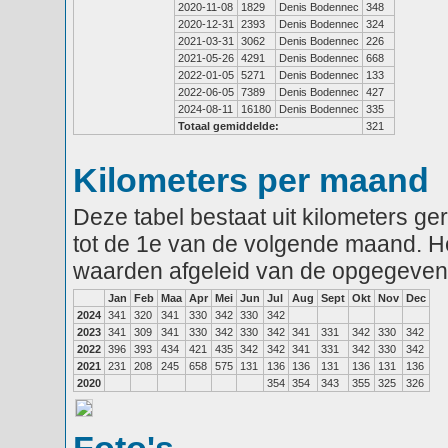
2020-11-08
1829
Denis Bodennec
348
2020-12-31
2393
Denis Bodennec
324
2021-03-31
3062
Denis Bodennec
226
2021-05-26
4291
Denis Bodennec
668
2022-01-05
5271
Denis Bodennec
133
2022-06-05
7389
Denis Bodennec
427
2024-08-11
16180
Denis Bodennec
335
Totaal gemiddelde:
321
Kilometers per maand
Deze tabel bestaat uit kilometers g
tot de 1e van de volgende maand. He
waarden afgeleid van de opgegeven
Jan
Feb
Maa
Apr
Mei
Jun
Jul
Aug
Sept
Okt
Nov
Dec
2024
341
320
341
330
342
330
342
2023
341
309
341
330
342
330
342
341
331
342
330
342
2022
396
393
434
421
435
342
342
341
331
342
330
342
2021
231
208
245
658
575
131
136
136
131
136
131
136
2020
354
354
343
355
325
326