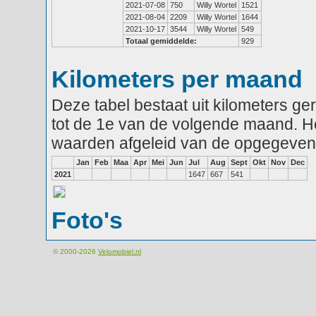
2021-07-08
750
Willy Wortel
1521
2021-08-04
2209
Willy Wortel
1644
2021-10-17
3544
Willy Wortel
549
Totaal gemiddelde:
929
Kilometers per maand
Deze tabel bestaat uit kilometers g
tot de 1e van de volgende maand. He
waarden afgeleid van de opgegeven
Jan
Feb
Maa
Apr
Mei
Jun
Jul
Aug
Sept
Okt
Nov
Dec
2021
1647
667
541
Foto's
© 2000-2026
Velomobiel.nl