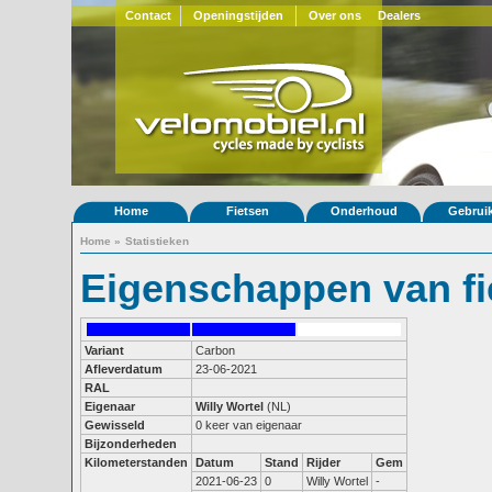
Contact
Openingstijden
Over ons
Dealers
Home
Fietsen
Onderhoud
Gebrui
Home
»
Statistieken
Eigenschappen van fi
Variant
Carbon
Afleverdatum
23-06-2021
RAL
Eigenaar
Willy Wortel
(NL)
Gewisseld
0 keer van eigenaar
Bijzonderheden
Kilometerstanden
Datum
Stand
Rijder
Gem
2021-06-23
0
Willy Wortel
-