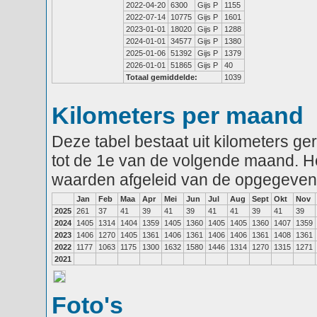
2022-04-20
6300
Gijs P
1155
2022-07-14
10775
Gijs P
1601
2023-01-01
18020
Gijs P
1288
2024-01-01
34577
Gijs P
1380
2025-01-06
51392
Gijs P
1379
2026-01-01
51865
Gijs P
40
Totaal gemiddelde:
1039
Kilometers per maand
Deze tabel bestaat uit kilometers g
tot de 1e van de volgende maand. He
waarden afgeleid van de opgegeven
Jan
Feb
Maa
Apr
Mei
Jun
Jul
Aug
Sept
Okt
Nov
2025
261
37
41
39
41
39
41
41
39
41
39
2024
1405
1314
1404
1359
1405
1360
1405
1405
1360
1407
1359
2023
1406
1270
1405
1361
1406
1361
1406
1406
1361
1408
1361
2022
1177
1063
1175
1300
1632
1580
1446
1314
1270
1315
1271
2021
Foto's