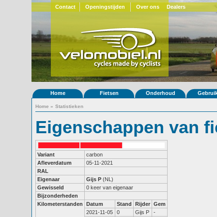
Contact
Openingstijden
Over ons
Dealers
Home
Fietsen
Onderhoud
Gebrui
Home
»
Statistieken
Eigenschappen van fi
Variant
carbon
Afleverdatum
05-11-2021
RAL
Eigenaar
Gijs P
(NL)
Gewisseld
0 keer van eigenaar
Bijzonderheden
Kilometerstanden
Datum
Stand
Rijder
Gem
2021-11-05
0
Gijs P
-