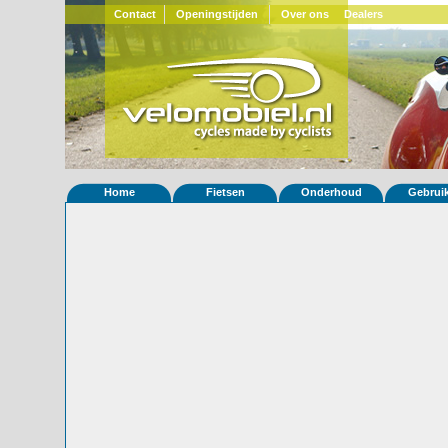
Contact
Openingstijden
Over ons
Dealers
Home
Fietsen
Onderhoud
Gebrui
Home
»
Statistieken
Eigenschappen van fiets Quatrevelo
Foto's
© 2000-2026
Velomobiel.nl
Variant
Carbon
Afleverdatum
13-10-2022
RAL
Eigenaar
Geert Gorremans
(BE)
Gewisseld
0 keer van eigenaar
Bijzonderheden