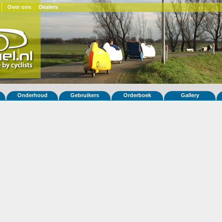
Over ons
Dealers
Onderhoud
Gebruikers
Orderboek
Gallery
 fiets Quatrevelo 312
ar