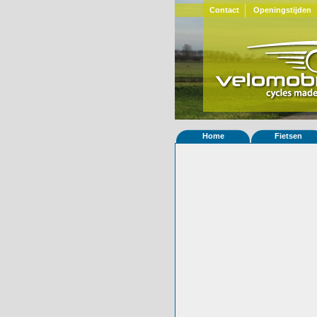
Contact
Openingstijden
Home
Fietsen
Home
»
Statistieken
Eigenschappen van
Foto's
© 2000-2026
Velomobiel.nl
Variant
Carbon
Afleverdatum
13-10-2022
RAL
Eigenaar
Harry G
(DE)
Gewisseld
0 keer van eigena
Bijzonderheden