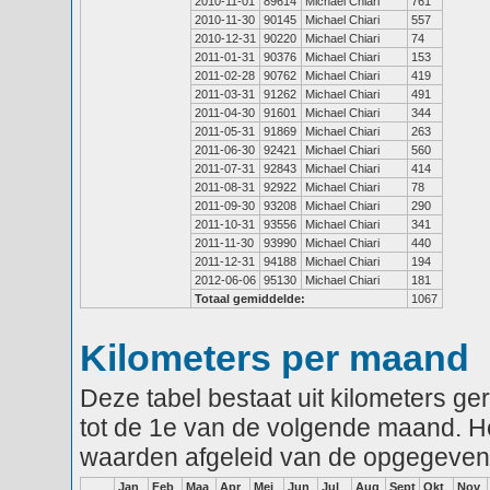
2010-11-01
89614
Michael Chiari
761
2010-11-30
90145
Michael Chiari
557
2010-12-31
90220
Michael Chiari
74
2011-01-31
90376
Michael Chiari
153
2011-02-28
90762
Michael Chiari
419
2011-03-31
91262
Michael Chiari
491
2011-04-30
91601
Michael Chiari
344
2011-05-31
91869
Michael Chiari
263
2011-06-30
92421
Michael Chiari
560
2011-07-31
92843
Michael Chiari
414
2011-08-31
92922
Michael Chiari
78
2011-09-30
93208
Michael Chiari
290
2011-10-31
93556
Michael Chiari
341
2011-11-30
93990
Michael Chiari
440
2011-12-31
94188
Michael Chiari
194
2012-06-06
95130
Michael Chiari
181
Totaal gemiddelde:
1067
Kilometers per maand
Deze tabel bestaat uit kilometers g
tot de 1e van de volgende maand. He
waarden afgeleid van de opgegeven
Jan
Feb
Maa
Apr
Mei
Jun
Jul
Aug
Sept
Okt
Nov