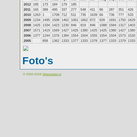
2012
185
173
184
179
185
2011
165
388
495
337
277
548
411
86
287
351
426
2010
1263
1
1708
712
511
735
1639
66
736
777
533
2009
1234
1495
1508
1462
1061
1662
872
928
1691
1750
1629
2008
1425
1334
1423
1230
846
819
846
1088
1584
1317
1403
2007
1571
1419
1569
1427
1425
1380
1425
1425
1380
1427
1380
2006
1377
1244
1376
1384
1554
1504
1555
1554
1504
1573
1520
2005
858
1362
1333
1377
1333
1378
1377
1333
1379
1333
Foto's
© 2000-2026
Velomobiel.nl