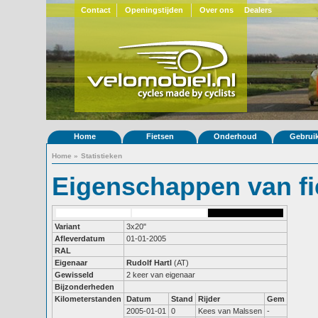
Contact
Openingstijden
Over ons
Dealers
Home
Fietsen
Onderhoud
Gebrui
Home
»
Statistieken
Eigenschappen van fi
Variant
3x20"
Afleverdatum
01-01-2005
RAL
Eigenaar
Rudolf Hartl
(AT)
Gewisseld
2 keer van eigenaar
Bijzonderheden
Kilometerstanden
Datum
Stand
Rijder
Gem
2005-01-01
0
Kees van Malssen
-