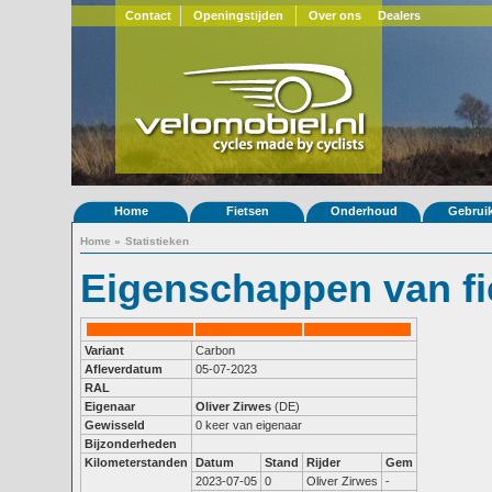
Contact
Openingstijden
Over ons
Dealers
Home
Fietsen
Onderhoud
Gebrui
Home
»
Statistieken
Eigenschappen van fi
Variant
Carbon
Afleverdatum
05-07-2023
RAL
Eigenaar
Oliver Zirwes
(DE)
Gewisseld
0 keer van eigenaar
Bijzonderheden
Kilometerstanden
Datum
Stand
Rijder
Gem
2023-07-05
0
Oliver Zirwes
-