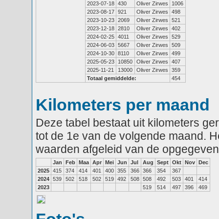
2023-07-18
430
Oliver Zirwes
1006
2023-08-17
921
Oliver Zirwes
498
2023-10-23
2069
Oliver Zirwes
521
2023-12-18
2810
Oliver Zirwes
402
2024-02-25
4011
Oliver Zirwes
529
2024-06-03
5667
Oliver Zirwes
509
2024-10-30
8110
Oliver Zirwes
499
2025-05-23
10850
Oliver Zirwes
407
2025-11-21
13000
Oliver Zirwes
359
Totaal gemiddelde:
454
Kilometers per maand
Deze tabel bestaat uit kilometers g
tot de 1e van de volgende maand. He
waarden afgeleid van de opgegeven
Jan
Feb
Maa
Apr
Mei
Jun
Jul
Aug
Sept
Okt
Nov
Dec
2025
415
374
414
401
400
355
366
366
354
367
2024
539
502
518
502
519
492
508
508
492
503
401
414
2023
519
514
497
396
469