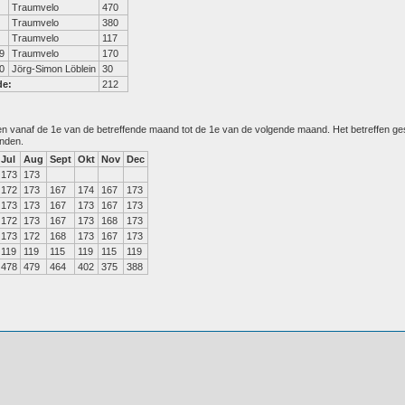
Traumvelo
470
Traumvelo
380
Traumvelo
117
9
Traumvelo
170
0
Jörg-Simon Löblein
30
de:
212
den vanaf de 1e van de betreffende maand tot de 1e van de volgende maand. Het betreffen g
anden.
Jul
Aug
Sept
Okt
Nov
Dec
173
173
172
173
167
174
167
173
173
173
167
173
167
173
172
173
167
173
168
173
173
172
168
173
167
173
119
119
115
119
115
119
478
479
464
402
375
388