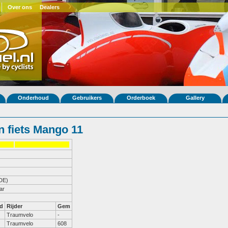
Over ons
Dealers
Onderhoud
Gebruikers
Orderboek
Gallery
 fiets Mango 11
DE)
ar
d
Rijder
Gem
Traumvelo
-
Traumvelo
608