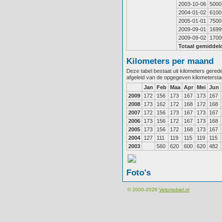
2003-10-06
5000
2004-01-02
6100
2005-01-01
7500
2009-09-01
1699
2009-09-02
1700
Totaal gemiddel
Kilometers per maand
Deze tabel bestaat uit kilometers gere
afgeleid van de opgegeven kilometerst
Jan
Feb
Maa
Apr
Mei
Jun
2009
172
156
173
167
173
167
2008
173
162
172
168
172
168
2007
172
156
173
167
173
167
2006
173
156
172
167
173
168
2005
173
156
172
168
173
167
2004
127
111
119
115
119
115
2003
560
620
600
620
482
Foto's
© 2000-2026
Velomobiel.nl