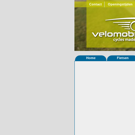
Contact
Openingstijden
Home
Fietsen
Home
»
Statistieken
Eigenschappen van
Foto's
© 2000-2026
Velomobiel.nl
Variant
Carbon
Afleverdatum
16-04-2025
RAL
Eigenaar
Kris Kuiper
(NL)
Gewisseld
0 keer van eigena
Bijzonderheden