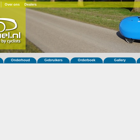
Over ons
Dealers
Onderhoud
Gebruikers
Orderboek
Gallery
 fiets Quatrevelo 379
ar