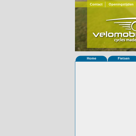
Contact
Openingstijden
Home
Fietsen
Home
»
Statistieken
Eigenschappen van
Foto's
© 2000-2026
Velomobiel.nl
Variant
carbon
Afleverdatum
15-07-2025
RAL
Eigenaar
Mieke Vollenbro
Gewisseld
0 keer van eigena
Bijzonderheden