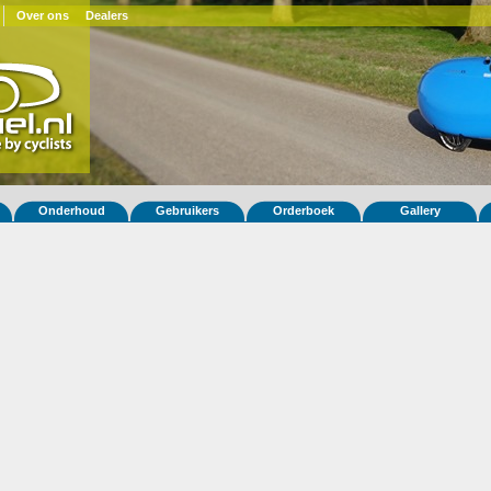
Over ons
Dealers
Onderhoud
Gebruikers
Orderboek
Gallery
 fiets Quest XS 187
ek
(NL)
ar