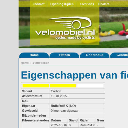
Contact
Openingstijden
Over ons
Dealers
Home
Fietsen
Onderhoud
Gebrui
Home
»
Statistieken
Eigenschappen van fi
Variant
Carbon
Afleverdatum
16-10-2025
RAL
Eigenaar
RulleRolf K
(NO)
Gewisseld
0 keer van eigenaar
Bijzonderheden
Kilometerstanden
Datum
Stand
Rijder
Gem
2025-10-16
0
RulleRolf K
-