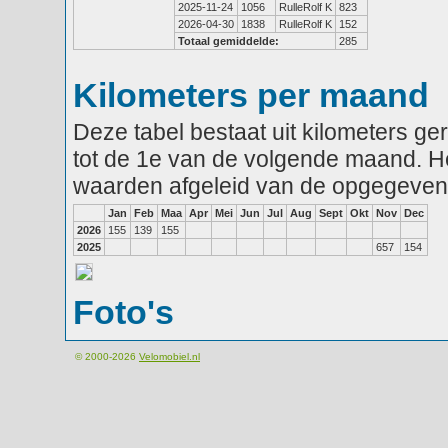
2025-11-24
1056
RulleRolf K
823
2026-04-30
1838
RulleRolf K
152
Totaal gemiddelde:
285
Kilometers per maand
Deze tabel bestaat uit kilometers g
tot de 1e van de volgende maand. He
waarden afgeleid van de opgegeven
Jan
Feb
Maa
Apr
Mei
Jun
Jul
Aug
Sept
Okt
Nov
Dec
2026
155
139
155
2025
657
154
Foto's
© 2000-2026
Velomobiel.nl