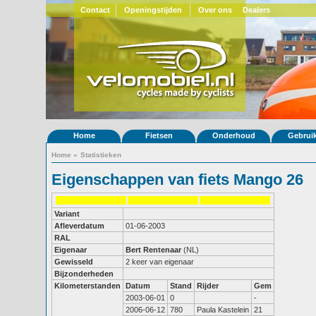
Contact
Openingstijden
Over ons
Dealers
Home
Fietsen
Onderhoud
Gebrui
Home
»
Statistieken
Eigenschappen van fiets Mango 26
Variant
Afleverdatum
01-06-2003
RAL
Eigenaar
Bert Rentenaar
(NL)
Gewisseld
2 keer van eigenaar
Bijzonderheden
Kilometerstanden
Datum
Stand
Rijder
Gem
2003-06-01
0
-
2006-06-12
780
Paula Kastelein
21