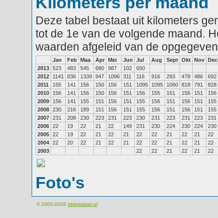
Kilometers per maand
Deze tabel bestaat uit kilometers g
tot de 1e van de volgende maand. He
waarden afgeleid van de opgegeven
Jan
Feb
Maa
Apr
Mei
Jun
Jul
Aug
Sept
Okt
Nov
Dec
2013
523
483
545
680
987
102
650
2012
1141
836
1339
947
1096
311
116
916
293
478
486
692
2011
155
141
156
150
156
151
1095
1095
1060
818
791
828
2010
156
141
156
150
156
151
156
155
151
156
151
156
2009
156
141
155
151
156
151
155
156
151
156
151
155
2008
230
216
189
151
156
151
155
156
151
156
151
155
2007
231
208
230
223
231
223
230
231
223
231
223
231
2006
22
19
22
21
22
149
231
230
224
230
224
230
2005
22
19
22
21
22
21
22
22
21
22
21
22
2004
22
20
22
21
22
21
22
22
21
22
21
22
2003
22
22
21
22
21
22
Foto's
© 2000-2026
Velomobiel.nl