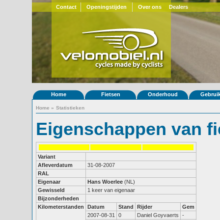
Contact
Openingstijden
Over ons
Dealers
Home
Fietsen
Onderhoud
Gebrui
Home
»
Statistieken
Eigenschappen van fi
Variant
Afleverdatum
31-08-2007
RAL
Eigenaar
Hans Woerlee
(NL)
Gewisseld
1 keer van eigenaar
Bijzonderheden
Kilometerstanden
Datum
Stand
Rijder
Gem
2007-08-31
0
Daniel Goyvaerts
-