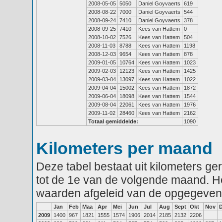
2008-05-05
5050
Daniel Goyvaerts
619
2008-08-22
7000
Daniel Goyvaerts
544
2008-09-24
7410
Daniel Goyvaerts
378
2008-09-25
7410
Kees van Hattem
0
2008-10-02
7526
Kees van Hattem
504
2008-11-03
8788
Kees van Hattem
1198
2008-12-03
9654
Kees van Hattem
878
2009-01-05
10764
Kees van Hattem
1023
2009-02-03
12123
Kees van Hattem
1425
2009-03-04
13097
Kees van Hattem
1022
2009-04-04
15002
Kees van Hattem
1872
2009-06-04
18098
Kees van Hattem
1544
2009-08-04
22061
Kees van Hattem
1976
2009-11-02
28460
Kees van Hattem
2162
Totaal gemiddelde:
1090
Kilometers per maand
Deze tabel bestaat uit kilometers g
tot de 1e van de volgende maand. He
waarden afgeleid van de opgegeven
Jan
Feb
Maa
Apr
Mei
Jun
Jul
Aug
Sept
Okt
Nov
2009
1400
967
1821
1555
1574
1906
2014
2185
2132
2206