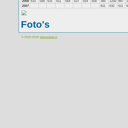
2008
632
590
631
611
564
537
554
500
385
1200
887
1
2007
611
632
611
6
Foto's
© 2000-2026
Velomobiel.nl