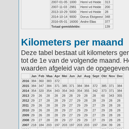
2007-01-05
1000
Henri vd Heide
313
2007-11-03
2981
Henri vd Heide
200
2013-10-29
5000
Henri vd Heide
28
2014-10-14
9000
Dorus Elstgeest
348
2016-05-01
16000
Andre Elias
377
Totaal gemiddelde:
139
Kilometers per maand
Deze tabel bestaat uit kilometers g
tot de 1e van de volgende maand. He
waarden afgeleid van de opgegeven
Jan
Feb
Maa
Apr
Mei
Jun
Jul
Aug
Sept
Okt
Nov
Dec
2016
384
360
383
372
2015
384
347
384
371
385
371
384
384
372
385
371
384
2014
354
320
354
343
354
343
354
355
342
373
371
384
2013
29
26
28
28
28
28
29
28
28
60
343
355
2012
29
27
28
28
29
27
29
28
28
29
28
28
2011
29
26
28
28
29
27
29
29
27
29
28
28
2010
29
26
28
28
29
27
29
29
27
29
28
28
2009
29
26
28
28
29
27
29
29
27
29
28
28
2008
29
27
28
28
29
27
29
29
27
29
28
28
2007
218
184
203
197
203
197
203
203
197
204
39
28