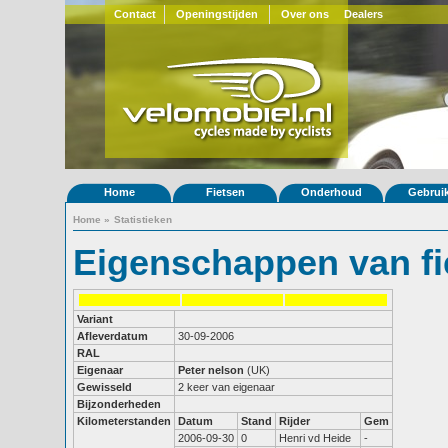
Contact
Openingstijden
Over ons
Dealers
Home
Fietsen
Onderhoud
Gebrui
Home
»
Statistieken
Eigenschappen van fi
Variant
Afleverdatum
30-09-2006
RAL
Eigenaar
Peter nelson
(UK)
Gewisseld
2 keer van eigenaar
Bijzonderheden
Kilometerstanden
Datum
Stand
Rijder
Gem
2006-09-30
0
Henri vd Heide
-