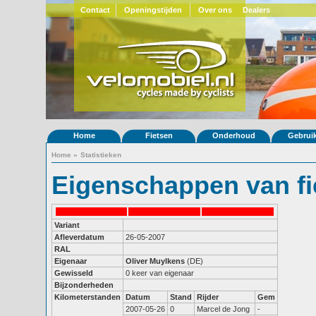
Contact
Openingstijden
Over ons
Dealers
Home
Fietsen
Onderhoud
Gebrui
Home
»
Statistieken
Eigenschappen van fi
Variant
Afleverdatum
26-05-2007
RAL
Eigenaar
Oliver Muylkens
(DE)
Gewisseld
0 keer van eigenaar
Bijzonderheden
Kilometerstanden
Datum
Stand
Rijder
Gem
2007-05-26
0
Marcel de Jong
-