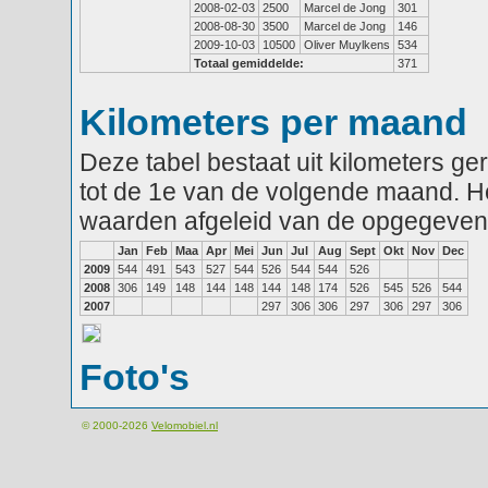
2008-02-03
2500
Marcel de Jong
301
2008-08-30
3500
Marcel de Jong
146
2009-10-03
10500
Oliver Muylkens
534
Totaal gemiddelde:
371
Kilometers per maand
Deze tabel bestaat uit kilometers g
tot de 1e van de volgende maand. He
waarden afgeleid van de opgegeven
Jan
Feb
Maa
Apr
Mei
Jun
Jul
Aug
Sept
Okt
Nov
Dec
2009
544
491
543
527
544
526
544
544
526
2008
306
149
148
144
148
144
148
174
526
545
526
544
2007
297
306
306
297
306
297
306
Foto's
© 2000-2026
Velomobiel.nl