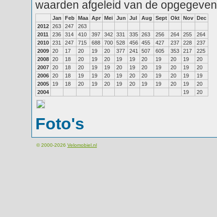
waarden afgeleid van de opgegeven
Jan
Feb
Maa
Apr
Mei
Jun
Jul
Aug
Sept
Okt
Nov
Dec
2012
263
247
263
2011
236
314
410
397
342
331
335
263
256
264
255
264
2010
231
247
715
688
700
528
456
455
427
237
228
237
2009
20
17
20
19
20
377
241
507
605
353
217
225
2008
20
18
20
19
20
19
19
20
19
20
19
20
2007
20
18
20
19
19
20
19
20
19
20
19
20
2006
20
18
19
19
20
19
20
20
19
20
19
19
2005
19
18
20
19
20
19
20
19
19
20
19
20
2004
19
20
Foto's
© 2000-2026
Velomobiel.nl