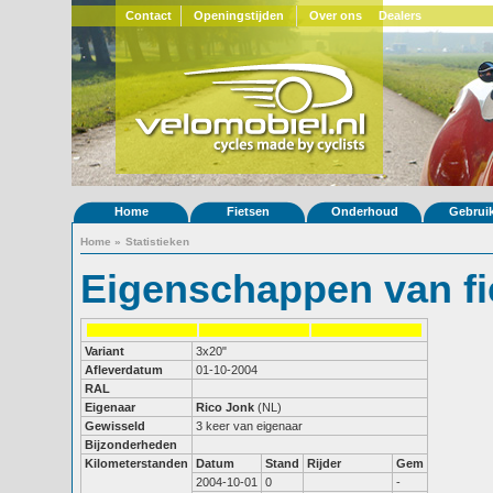
Contact
Openingstijden
Over ons
Dealers
Home
Fietsen
Onderhoud
Gebrui
Home
»
Statistieken
Eigenschappen van fi
Variant
3x20"
Afleverdatum
01-10-2004
RAL
Eigenaar
Rico Jonk
(NL)
Gewisseld
3 keer van eigenaar
Bijzonderheden
Kilometerstanden
Datum
Stand
Rijder
Gem
2004-10-01
0
-