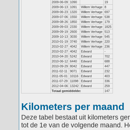
2009-06-09
1090
19
2009-06-13
1091
Willem Verhage
8
2009-06-23
1320
Willem Verhage
697
2009-07-06
1550
Willem Verhage
538
2009-08-26
1850
Willem Verhage
179
2009-09-03
2330
Willem Verhage
1825
2009-09-19
2600
Willem Verhage
513
2009-10-13
3030
Willem Verhage
545
2010-01-19
3740
Willem Verhage
220
2010-02-27
4042
Willem Verhage
236
2010-02-27
4042
Edward
-
2010-04-20
5242
Edward
702
2010-06-12
6440
Edward
688
2010-09-29
8042
Edward
447
2011-02-11
9071
Edward
232
2011-05-01
10116
Edward
403
2011-07-29
11098
Edward
336
2012-04-06
13242
Edward
259
Totaal gemiddelde:
147
Kilometers per maand
Deze tabel bestaat uit kilometers g
tot de 1e van de volgende maand. He