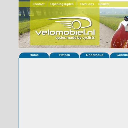
Contact
Openingstijden
Over ons
Dealers
Home
Fietsen
Onderhoud
Gebrui
Home
»
Statistieken
Eigenschappen van fiets Quest 203
Foto's
© 2000-2026
Velomobiel.nl
Variant
Afleverdatum
22-06-2007
RAL
Eigenaar
Fontys hogeschool
(NL)
Gewisseld
0 keer van eigenaar
Bijzonderheden