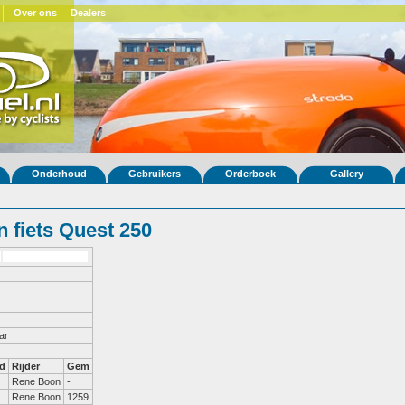
Over ons
Dealers
Onderhoud
Gebruikers
Orderboek
Gallery
 fiets Quest 250
ar
d
Rijder
Gem
Rene Boon
-
Rene Boon
1259