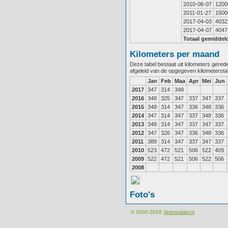
2010-06-07
1200
2011-01-27
1500
2017-04-03
4032
2017-04-07
4047
Totaal gemiddel
Kilometers per maand
Deze tabel bestaat uit kilometers gere
afgeleid van de opgegeven kilometerst
Jan
Feb
Maa
Apr
Mei
Jun
2017
347
314
348
2016
348
325
347
337
347
337
2015
348
314
347
336
348
336
2014
347
314
347
337
348
336
2013
348
314
347
337
347
337
2012
347
326
347
336
348
336
2011
389
314
347
337
347
337
2010
523
472
521
506
522
409
2009
522
472
521
506
522
506
2008
Foto's
© 2000-2026
Velomobiel.nl