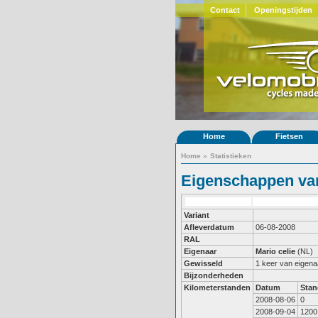
Contact
Openingstijden
Home
Fietsen
Home
»
Statistieken
Eigenschappen van
Variant
Afleverdatum
06-08-2008
RAL
Eigenaar
Mario celie
(NL)
Gewisseld
1 keer van eigena
Bijzonderheden
Kilometerstanden
Datum
Stan
2008-08-06
0
2008-09-04
1200