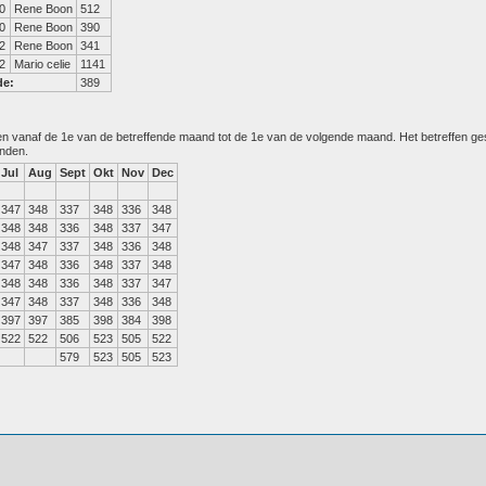
0
Rene Boon
512
0
Rene Boon
390
2
Rene Boon
341
2
Mario celie
1141
de:
389
den vanaf de 1e van de betreffende maand tot de 1e van de volgende maand. Het betreffen g
anden.
Jul
Aug
Sept
Okt
Nov
Dec
347
348
337
348
336
348
348
348
336
348
337
347
348
347
337
348
336
348
347
348
336
348
337
348
348
348
336
348
337
347
347
348
337
348
336
348
397
397
385
398
384
398
522
522
506
523
505
522
579
523
505
523