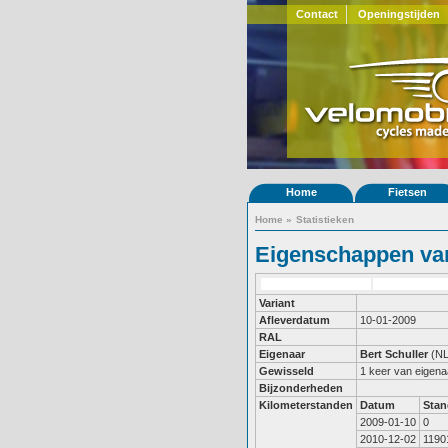
Contact
Openingstijden
Home
Fietsen
Home
»
Statistieken
Eigenschappen van
Variant
Afleverdatum
10-01-2009
RAL
Eigenaar
Bert Schuller
(NL
Gewisseld
1 keer van eigena
Bijzonderheden
Kilometerstanden
Datum
Stan
2009-01-10
0
2010-12-02
1190