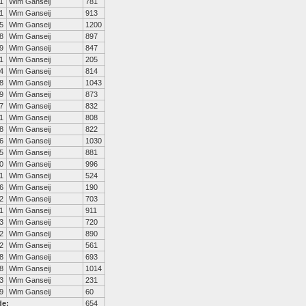
1
Wim Ganseij
781
1
Wim Ganseij
913
5
Wim Ganseij
1200
8
Wim Ganseij
897
9
Wim Ganseij
847
1
Wim Ganseij
205
4
Wim Ganseij
814
8
Wim Ganseij
1043
9
Wim Ganseij
873
7
Wim Ganseij
832
1
Wim Ganseij
808
8
Wim Ganseij
822
6
Wim Ganseij
1030
5
Wim Ganseij
881
0
Wim Ganseij
996
1
Wim Ganseij
524
6
Wim Ganseij
190
2
Wim Ganseij
703
1
Wim Ganseij
911
3
Wim Ganseij
720
2
Wim Ganseij
890
2
Wim Ganseij
561
8
Wim Ganseij
693
8
Wim Ganseij
1014
3
Wim Ganseij
231
9
Wim Ganseij
60
de:
654