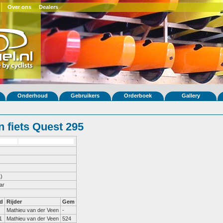
Over ons
Dealers
Onderhoud
Gebruikers
Orderboek
Gallery
 fiets Quest 295
)
ar
d
Rijder
Gem
Mathieu van der Veen
-
1
Mathieu van der Veen
524