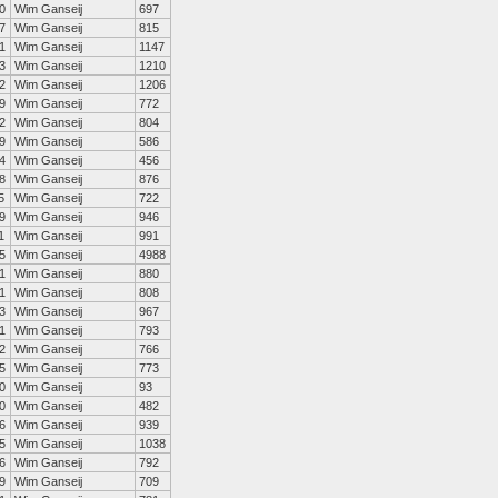
0
Wim Ganseij
697
7
Wim Ganseij
815
1
Wim Ganseij
1147
3
Wim Ganseij
1210
2
Wim Ganseij
1206
9
Wim Ganseij
772
2
Wim Ganseij
804
9
Wim Ganseij
586
4
Wim Ganseij
456
8
Wim Ganseij
876
5
Wim Ganseij
722
9
Wim Ganseij
946
1
Wim Ganseij
991
5
Wim Ganseij
4988
1
Wim Ganseij
880
1
Wim Ganseij
808
3
Wim Ganseij
967
1
Wim Ganseij
793
2
Wim Ganseij
766
5
Wim Ganseij
773
0
Wim Ganseij
93
0
Wim Ganseij
482
6
Wim Ganseij
939
5
Wim Ganseij
1038
6
Wim Ganseij
792
9
Wim Ganseij
709