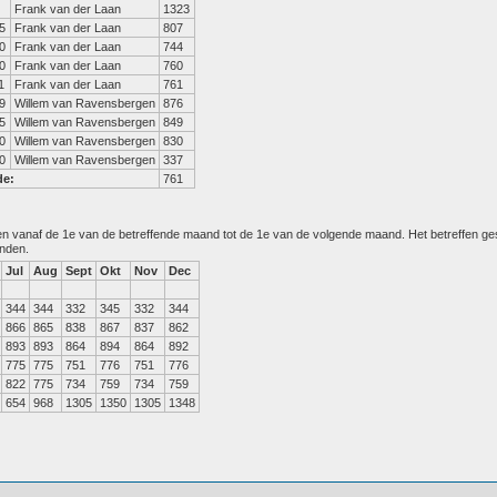
Frank van der Laan
1323
5
Frank van der Laan
807
0
Frank van der Laan
744
0
Frank van der Laan
760
1
Frank van der Laan
761
9
Willem van Ravensbergen
876
5
Willem van Ravensbergen
849
0
Willem van Ravensbergen
830
0
Willem van Ravensbergen
337
de:
761
den vanaf de 1e van de betreffende maand tot de 1e van de volgende maand. Het betreffen g
anden.
Jul
Aug
Sept
Okt
Nov
Dec
344
344
332
345
332
344
866
865
838
867
837
862
893
893
864
894
864
892
775
775
751
776
751
776
822
775
734
759
734
759
654
968
1305
1350
1305
1348