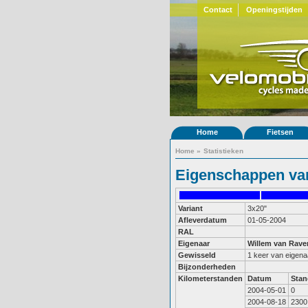
Contact
Openingstijden
Home
Fietsen
Home
»
Statistieken
Eigenschappen van
Variant
3x20"
Afleverdatum
01-05-2004
RAL
Eigenaar
Willem van Rav
Gewisseld
1 keer van eigena
Bijzonderheden
Kilometerstanden
Datum
Stan
2004-05-01
0
2004-08-18
2300