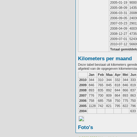
2005-01-19
9000
2005-08-09
1435
2006-03-31
2008
2006-09-05
2403
2007-03-23
2901
2008-04-09
4003
2008-12-27
4735
2009-07-01
5243
2010-07-12
5660
Totaal gemiddel
Kilometers per maand
Deze tabel bestaat uit kilometers gere
afgeleid van de opgegeven kilometerst
Jan
Feb
Maa
Apr
Mei
Jun
2010
344
310
344
332
344
333
2009
846
765
845
818
846
819
2008
893
835
892
844
866
837
2007
776
700
809
864
893
863
2006
758
685
758
750
775
750
2005
1128
742
821
795
822
796
2004
633
Foto's