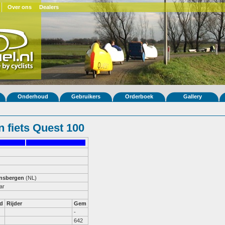
Over ons
Dealers
Onderhoud
Gebruikers
Orderboek
Gallery
 fiets Quest 100
ensbergen
(NL)
ar
d
Rijder
Gem
-
642