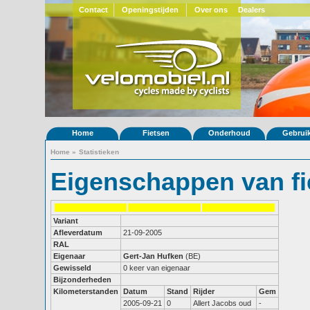
Contact
Openingstijden
Over ons
Dealers
Home
Fietsen
Onderhoud
Gebrui
Home
»
Statistieken
Eigenschappen van fi
Variant
Afleverdatum
21-09-2005
RAL
Eigenaar
Gert-Jan Hufken
(BE)
Gewisseld
0 keer van eigenaar
Bijzonderheden
Kilometerstanden
Datum
Stand
Rijder
Gem
2005-09-21
0
Allert Jacobs oud
-