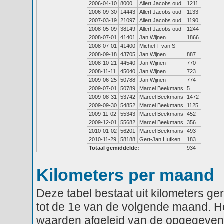
2006-04-10
8000
Allert Jacobs oud
1211
2006-09-30
14443
Allert Jacobs oud
1133
2007-03-19
21097
Allert Jacobs oud
1190
2008-05-09
38149
Allert Jacobs oud
1244
2008-07-01
41401
Jan Wijnen
1866
2008-07-01
41400
Michel T van S
-
2008-09-18
43705
Jan Wijnen
887
2008-10-21
44540
Jan Wijnen
770
2008-11-11
45040
Jan Wijnen
723
2009-06-25
50788
Jan Wijnen
774
2009-07-01
50789
Marcel Beekmans
5
2009-08-31
53742
Marcel Beekmans
1472
2009-09-30
54852
Marcel Beekmans
1125
2009-11-02
55343
Marcel Beekmans
452
2009-12-01
55682
Marcel Beekmans
356
2010-01-02
56201
Marcel Beekmans
493
2010-11-29
58188
Gert-Jan Hufken
183
Totaal gemiddelde:
934
Kilometers per maand
Deze tabel bestaat uit kilometers g
tot de 1e van de volgende maand. He
waarden afgeleid van de opgegeven