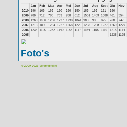
Jan
Feb
Maa
Apr
Mei
Jun
Jul
Aug
Sept
Okt
Nov
2010
196
168
186
180
186
180
186
186
181
186
2009
789
712
788
763
788
612
1501
1489
1088
461
354
2008
1268
1186
1266
1227
1738
1841
903
905
825
768
747
2007
1213
1096
1234
1227
1268
1226
1268
1268
1227
1269
1227
2006
1234
1115
1232
1140
1155
1117
1154
1155
1119
1215
1174
2005
1235
1195
Foto's
© 2000-2026
Velomobiel.nl