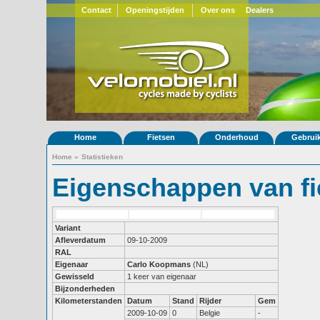
Contact
Openingstijden
Over ons
Dealers
Home
Fietsen
Onderhoud
Gebrui
Home
»
Statistieken
Eigenschappen van fi
Variant
Afleverdatum
09-10-2009
RAL
Eigenaar
Carlo Koopmans
(NL)
Gewisseld
1 keer van eigenaar
Bijzonderheden
Kilometerstanden
Datum
Stand
Rijder
Gem
2009-10-09
0
Belgie
-