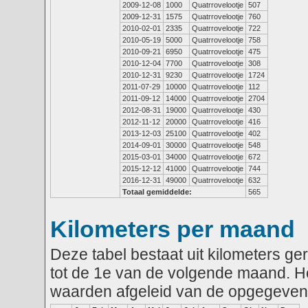
2009-12-08
1000
Quatrrovelootje
507
2009-12-31
1575
Quatrrovelootje
760
2010-02-01
2335
Quatrrovelootje
722
2010-05-19
5000
Quatrrovelootje
758
2010-09-21
6950
Quatrrovelootje
475
2010-12-04
7700
Quatrrovelootje
308
2010-12-31
9230
Quatrrovelootje
1724
2011-07-29
10000
Quatrrovelootje
112
2011-09-12
14000
Quatrrovelootje
2704
2012-08-31
19000
Quatrrovelootje
430
2012-11-12
20000
Quatrrovelootje
416
2013-12-03
25100
Quatrrovelootje
402
2014-09-01
30000
Quatrrovelootje
548
2015-03-01
34000
Quatrrovelootje
672
2015-12-12
41000
Quatrrovelootje
744
2016-12-31
49000
Quatrrovelootje
632
Totaal gemiddelde:
565
Kilometers per maand
Deze tabel bestaat uit kilometers g
tot de 1e van de volgende maand. He
waarden afgeleid van de opgegeven