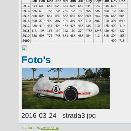
Jan
Feb
Maa
Apr
Mei
Jun
Jul
Aug
Sept
Okt
Nov
Dec
2016
644
602
644
623
644
624
644
644
623
645
624
2015
685
619
758
734
759
734
759
758
735
760
734
685
2014
558
505
557
541
558
541
558
559
663
686
663
684
2013
409
370
409
397
409
397
409
410
396
410
397
549
2012
438
410
437
424
438
423
438
438
410
425
402
410
2011
113
103
114
110
113
110
370
2755
1246
439
424
437
2010
736
698
771
748
651
468
483
484
413
315
304
1564
2009
499
716
Foto's
2016-03-24 - strada3.jpg
© 2000-2026
Velomobiel.nl