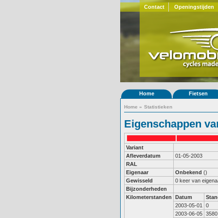
Contact
Openingstijden
Home
Fietsen
Home
»
Statistieken
Eigenschappen van
Variant
Afleverdatum
01-05-2003
RAL
Eigenaar
Onbekend
()
Gewisseld
0 keer van eigena
Bijzonderheden
Kilometerstanden
Datum
Stan
2003-05-01
0
2003-06-05
3580