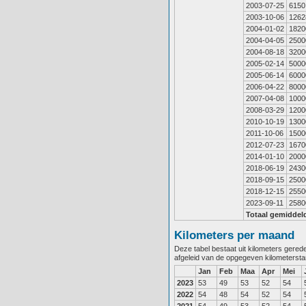
2003-07-25
6150
2003-10-06
1262
2004-01-02
1820
2004-04-05
2500
2004-08-18
3200
2005-02-14
5000
2005-06-14
6000
2006-04-22
8000
2007-04-08
1000
2008-03-29
1200
2010-10-19
1300
2011-10-06
1500
2012-07-23
1670
2014-01-10
2000
2018-06-19
2430
2018-09-15
2500
2018-12-15
2550
2023-09-11
2580
Totaal gemiddel
Kilometers per maand
Deze tabel bestaat uit kilometers gere
afgeleid van de opgegeven kilometerst
Jan
Feb
Maa
Apr
Mei
2023
53
49
53
52
54
2022
54
48
54
52
54