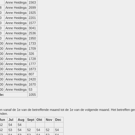
Anne Heidinga
1563
8
Anne Heidinga
2699
0
Anne Heidinga
1925
0
Anne Heidinga
2201
0
Anne Heidinga
1577
0
Anne Heidinga
3041
0
Anne Heidinga
2536
0
Anne Heidinga
1950
00
Anne Heidinga
1733
00
Anne Heidinga
1709
00
Anne Heidinga
326
00
Anne Heidinga
1728
00
Anne Heidinga
1777
00
Anne Heidinga
1873
00
Anne Heidinga
807
00
Anne Heidinga
2420
00
Anne Heidinga
1670
00
Anne Heidinga
53
de:
1055
den vanaf de 1e van de betreffende maand tot de 1e van de volgende maand. Het betreffen g
anden.
Jun
Jul
Aug
Sept
Okt
Nov
Dec
52
54
54
52
53
54
52
54
52
54