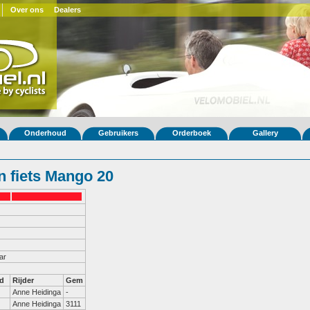
Over ons
Dealers
Onderhoud
Gebruikers
Orderboek
Gallery
 fiets Mango 20
ar
d
Rijder
Gem
Anne Heidinga
-
Anne Heidinga
3111