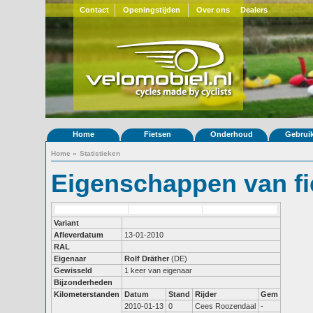
Contact
Openingstijden
Over ons
Dealers
Home
Fietsen
Onderhoud
Gebrui
Home
»
Statistieken
Eigenschappen van fi
Variant
Afleverdatum
13-01-2010
RAL
Eigenaar
Rolf Dräther
(DE)
Gewisseld
1 keer van eigenaar
Bijzonderheden
Kilometerstanden
Datum
Stand
Rijder
Gem
2010-01-13
0
Cees Roozendaal
-