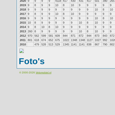
2020
9
9
9
9
4118
417
430
431
417
501
390
265
2019
9
8
9
9
10
8
10
9
9
9
9
9
2018
9
9
9
9
9
9
9
9
9
10
8
10
2017
9
8
9
9
10
8
10
9
9
9
9
9
2016
9
9
9
9
9
9
9
9
9
10
8
10
2015
10
8
9
9
9
9
9
10
8
10
9
9
2014
9
8
10
8
10
9
9
9
9
9
9
9
2013
260
8
9
9
9
9
9
10
8
10
9
9
2012
970
562
599
581
609
844
871
872
844
873
843
872
2011
801
618
674
652
675
1022
1348
1348
1127
1027
992
102
2010
479
528
513
529
1345
1141
1141
838
867
790
802
Foto's
© 2000-2026
Velomobiel.nl