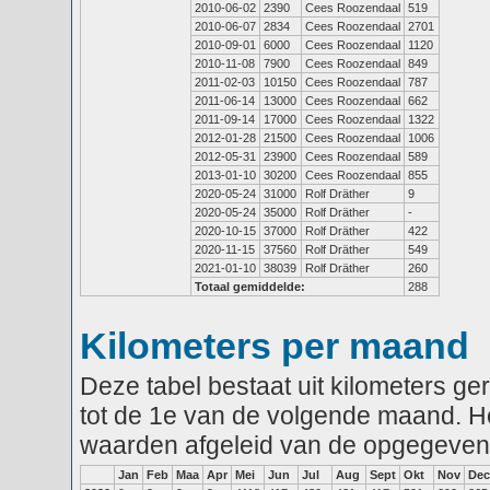
2010-06-02
2390
Cees Roozendaal
519
2010-06-07
2834
Cees Roozendaal
2701
2010-09-01
6000
Cees Roozendaal
1120
2010-11-08
7900
Cees Roozendaal
849
2011-02-03
10150
Cees Roozendaal
787
2011-06-14
13000
Cees Roozendaal
662
2011-09-14
17000
Cees Roozendaal
1322
2012-01-28
21500
Cees Roozendaal
1006
2012-05-31
23900
Cees Roozendaal
589
2013-01-10
30200
Cees Roozendaal
855
2020-05-24
31000
Rolf Dräther
9
2020-05-24
35000
Rolf Dräther
-
2020-10-15
37000
Rolf Dräther
422
2020-11-15
37560
Rolf Dräther
549
2021-01-10
38039
Rolf Dräther
260
Totaal gemiddelde:
288
Kilometers per maand
Deze tabel bestaat uit kilometers g
tot de 1e van de volgende maand. He
waarden afgeleid van de opgegeven
Jan
Feb
Maa
Apr
Mei
Jun
Jul
Aug
Sept
Okt
Nov
Dec