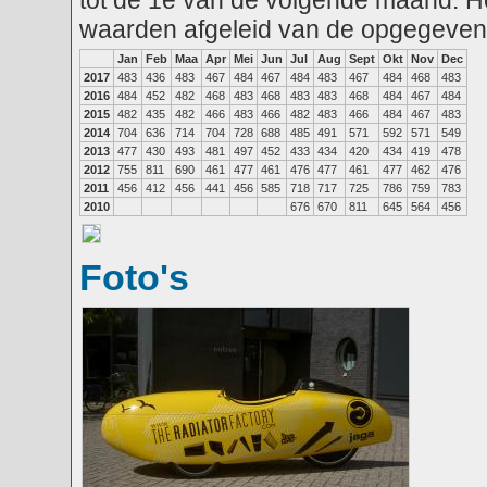
tot de 1e van de volgende maand. He
waarden afgeleid van de opgegeven
Jan
Feb
Maa
Apr
Mei
Jun
Jul
Aug
Sept
Okt
Nov
Dec
2017
483
436
483
467
484
467
484
483
467
484
468
483
2016
484
452
482
468
483
468
483
483
468
484
467
484
2015
482
435
482
466
483
466
482
483
466
484
467
483
2014
704
636
714
704
728
688
485
491
571
592
571
549
2013
477
430
493
481
497
452
433
434
420
434
419
478
2012
755
811
690
461
477
461
476
477
461
477
462
476
2011
456
412
456
441
456
585
718
717
725
786
759
783
2010
676
670
811
645
564
456
Foto's