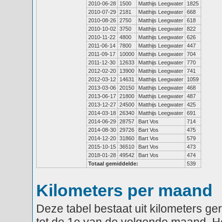
2010-06-28
1500
Matthijs Leegwater
1825
2010-07-29
2181
Matthijs Leegwater
668
2010-08-26
2750
Matthijs Leegwater
618
2010-10-02
3750
Matthijs Leegwater
822
2010-11-22
4800
Matthijs Leegwater
626
2011-06-14
7800
Matthijs Leegwater
447
2011-09-17
10000
Matthijs Leegwater
704
2011-12-30
12633
Matthijs Leegwater
770
2012-02-20
13900
Matthijs Leegwater
741
2012-03-12
14631
Matthijs Leegwater
1059
2013-03-06
20150
Matthijs Leegwater
468
2013-06-17
21800
Matthijs Leegwater
487
2013-12-27
24500
Matthijs Leegwater
425
2014-03-18
26340
Matthijs Leegwater
691
2014-06-29
28757
Bart Vos
714
2014-08-30
29726
Bart Vos
475
2014-12-20
31860
Bart Vos
579
2015-10-15
36510
Bart Vos
473
2018-01-28
49542
Bart Vos
474
Totaal gemiddelde:
539
Kilometers per maand
Deze tabel bestaat uit kilometers g