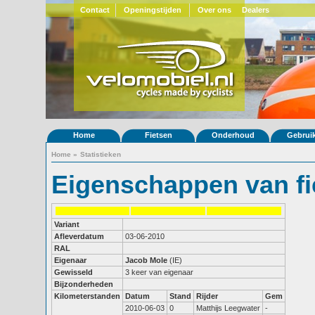
Contact
Openingstijden
Over ons
Dealers
Home
Fietsen
Onderhoud
Gebrui
Home
»
Statistieken
Eigenschappen van fi
Variant
Afleverdatum
03-06-2010
RAL
Eigenaar
Jacob Mole
(IE)
Gewisseld
3 keer van eigenaar
Bijzonderheden
Kilometerstanden
Datum
Stand
Rijder
Gem
2010-06-03
0
Matthijs Leegwater
-