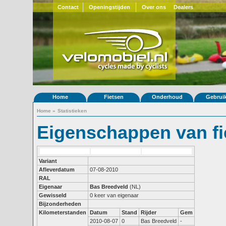
Contact
Openingstijden
Over ons
Dealers
Home
Fietsen
Onderhoud
Gebrui
Home
»
Statistieken
Eigenschappen van fi
Variant
Afleverdatum
07-08-2010
RAL
Eigenaar
Bas Breedveld
(NL)
Gewisseld
0 keer van eigenaar
Bijzonderheden
Kilometerstanden
Datum
Stand
Rijder
Gem
2010-08-07
0
Bas Breedveld
-