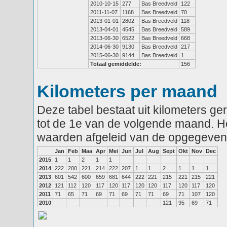
2010-10-15
277
Bas Breedveld
122
2011-11-07
1168
Bas Breedveld
70
2013-01-01
2802
Bas Breedveld
118
2013-04-01
4545
Bas Breedveld
589
2013-06-30
6522
Bas Breedveld
668
2014-06-30
9130
Bas Breedveld
217
2015-06-30
9144
Bas Breedveld
1
Totaal gemiddelde:
156
Kilometers per maand
Deze tabel bestaat uit kilometers g
tot de 1e van de volgende maand. He
waarden afgeleid van de opgegeven
Jan
Feb
Maa
Apr
Mei
Jun
Jul
Aug
Sept
Okt
Nov
Dec
2015
1
1
2
1
1
2014
222
200
221
214
222
207
1
1
2
1
1
1
2013
601
542
600
659
681
644
222
221
215
221
215
221
2012
121
112
120
117
120
117
120
120
117
120
117
120
2011
71
65
71
69
71
69
71
71
69
71
107
120
2010
121
95
69
71