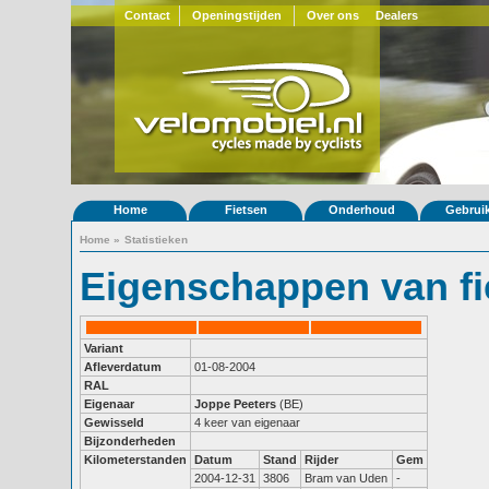
Contact
Openingstijden
Over ons
Dealers
Home
Fietsen
Onderhoud
Gebrui
Home
»
Statistieken
Eigenschappen van fi
Variant
Afleverdatum
01-08-2004
RAL
Eigenaar
Joppe Peeters
(BE)
Gewisseld
4 keer van eigenaar
Bijzonderheden
Kilometerstanden
Datum
Stand
Rijder
Gem
2004-12-31
3806
Bram van Uden
-