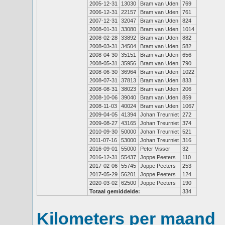
2005-12-31
13030
Bram van Uden
769
2006-12-31
22157
Bram van Uden
761
2007-12-31
32047
Bram van Uden
824
2008-01-31
33080
Bram van Uden
1014
2008-02-28
33892
Bram van Uden
882
2008-03-31
34504
Bram van Uden
582
2008-04-30
35151
Bram van Uden
656
2008-05-31
35956
Bram van Uden
790
2008-06-30
36964
Bram van Uden
1022
2008-07-31
37813
Bram van Uden
833
2008-08-31
38023
Bram van Uden
206
2008-10-06
39040
Bram van Uden
859
2008-11-03
40024
Bram van Uden
1067
2009-04-05
41394
Johan Treurniet
272
2009-08-27
43165
Johan Treurniet
374
2010-09-30
50000
Johan Treurniet
521
2011-07-16
53000
Johan Treurniet
316
2016-09-01
55000
Peter Visser
32
2016-12-31
55437
Joppe Peeters
110
2017-02-06
55745
Joppe Peeters
253
2017-05-29
56201
Joppe Peeters
124
2020-03-02
62500
Joppe Peeters
190
Totaal gemiddelde:
334
Kilometers per maand