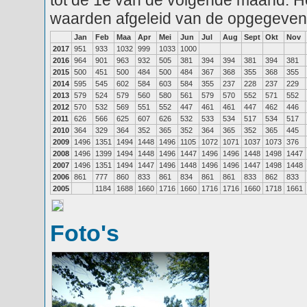
tot de 1e van de volgende maand. He
waarden afgeleid van de opgegeven
Jan
Feb
Maa
Apr
Mei
Jun
Jul
Aug
Sept
Okt
Nov
2017
951
933
1032
999
1033
1000
2016
964
901
963
932
505
381
394
394
381
394
381
2015
500
451
500
484
500
484
367
368
355
368
355
2014
595
545
602
584
603
584
355
237
228
237
229
2013
579
524
579
560
580
561
579
570
552
571
552
2012
570
532
569
551
552
447
461
461
447
462
446
2011
626
566
625
607
626
532
533
534
517
534
517
2010
364
329
364
352
365
352
364
365
352
365
445
2009
1496
1351
1494
1448
1496
1105
1072
1071
1037
1073
376
2008
1496
1399
1494
1448
1496
1447
1496
1496
1448
1498
1447
2007
1496
1351
1494
1447
1496
1448
1496
1496
1447
1498
1448
2006
861
777
860
833
861
834
861
861
833
862
833
2005
1184
1688
1660
1716
1660
1716
1716
1660
1718
1661
Foto's