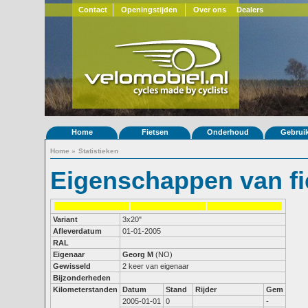
Contact
Openingstijden
Over ons
Dealers
Home
Fietsen
Onderhoud
Gebrui
Home
»
Statistieken
Eigenschappen van fi
Variant
3x20"
Afleverdatum
01-01-2005
RAL
Eigenaar
Georg M
(NO)
Gewisseld
2 keer van eigenaar
Bijzonderheden
Kilometerstanden
Datum
Stand
Rijder
Gem
2005-01-01
0
-