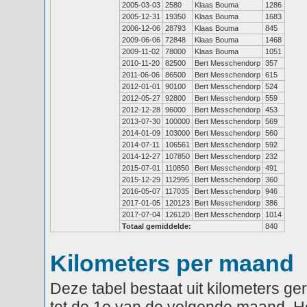
2005-03-03
2580
Klaas Bouma
1286
2005-12-31
19350
Klaas Bouma
1683
2006-12-06
28793
Klaas Bouma
845
2009-06-06
72848
Klaas Bouma
1468
2009-11-02
78000
Klaas Bouma
1051
2010-11-20
82500
Bert Messchendorp
357
2011-06-06
86500
Bert Messchendorp
615
2012-01-01
90100
Bert Messchendorp
524
2012-05-27
92800
Bert Messchendorp
559
2012-12-28
96000
Bert Messchendorp
453
2013-07-30
100000
Bert Messchendorp
569
2014-01-09
103000
Bert Messchendorp
560
2014-07-11
106561
Bert Messchendorp
592
2014-12-27
107850
Bert Messchendorp
232
2015-07-01
110850
Bert Messchendorp
491
2015-12-29
112995
Bert Messchendorp
360
2016-05-07
117035
Bert Messchendorp
946
2017-01-05
120123
Bert Messchendorp
386
2017-07-04
126120
Bert Messchendorp
1014
Totaal gemiddelde:
840
Kilometers per maand
Deze tabel bestaat uit kilometers g