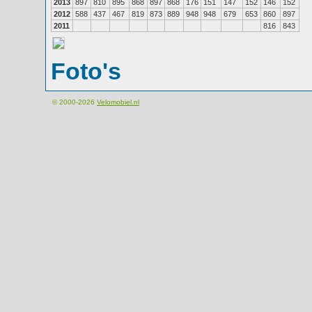
2013
897
810
895
868
897
868
176
151
147
152
146
152
2012
588
437
467
819
873
889
948
948
679
653
860
897
2011
816
843
Foto's
© 2000-2026
Velomobiel.nl