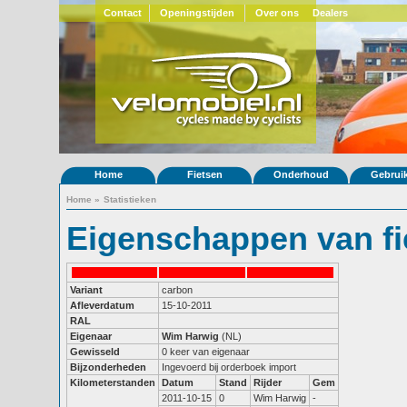
Contact
Openingstijden
Over ons
Dealers
Home
Fietsen
Onderhoud
Gebrui
Home
»
Statistieken
Eigenschappen van fi
Variant
carbon
Afleverdatum
15-10-2011
RAL
Eigenaar
Wim Harwig
(NL)
Gewisseld
0 keer van eigenaar
Bijzonderheden
Ingevoerd bij orderboek import
Kilometerstanden
Datum
Stand
Rijder
Gem
2011-10-15
0
Wim Harwig
-