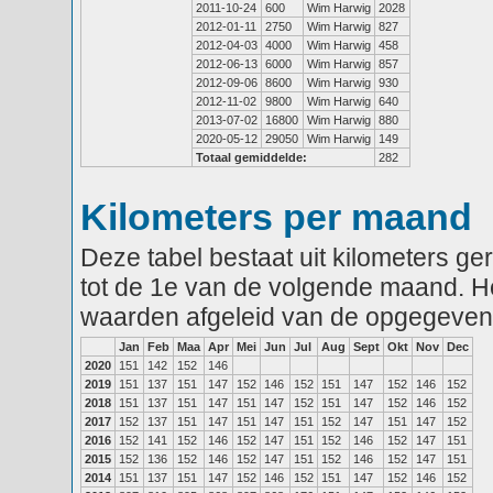
2011-10-24
600
Wim Harwig
2028
2012-01-11
2750
Wim Harwig
827
2012-04-03
4000
Wim Harwig
458
2012-06-13
6000
Wim Harwig
857
2012-09-06
8600
Wim Harwig
930
2012-11-02
9800
Wim Harwig
640
2013-07-02
16800
Wim Harwig
880
2020-05-12
29050
Wim Harwig
149
Totaal gemiddelde:
282
Kilometers per maand
Deze tabel bestaat uit kilometers g
tot de 1e van de volgende maand. He
waarden afgeleid van de opgegeven
Jan
Feb
Maa
Apr
Mei
Jun
Jul
Aug
Sept
Okt
Nov
Dec
2020
151
142
152
146
2019
151
137
151
147
152
146
152
151
147
152
146
152
2018
151
137
151
147
151
147
152
151
147
152
146
152
2017
152
137
151
147
151
147
151
152
147
151
147
152
2016
152
141
152
146
152
147
151
152
146
152
147
151
2015
152
136
152
146
152
147
151
152
146
152
147
151
2014
151
137
151
147
152
146
152
151
147
152
146
152