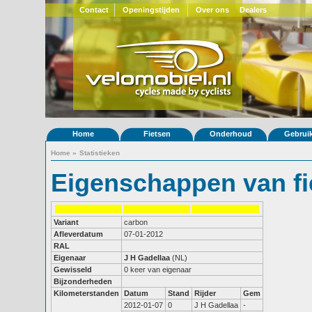
Contact
Openingstijden
Over ons
Dealers
Home
Fietsen
Onderhoud
Gebrui
Home
»
Statistieken
Eigenschappen van fi
Variant
carbon
Afleverdatum
07-01-2012
RAL
Eigenaar
J H Gadellaa
(NL)
Gewisseld
0 keer van eigenaar
Bijzonderheden
Kilometerstanden
Datum
Stand
Rijder
Gem
2012-01-07
0
J H Gadellaa
-