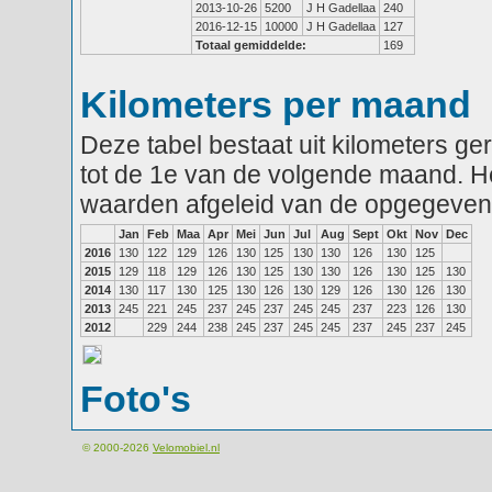
2013-10-26
5200
J H Gadellaa
240
2016-12-15
10000
J H Gadellaa
127
Totaal gemiddelde:
169
Kilometers per maand
Deze tabel bestaat uit kilometers g
tot de 1e van de volgende maand. He
waarden afgeleid van de opgegeven
Jan
Feb
Maa
Apr
Mei
Jun
Jul
Aug
Sept
Okt
Nov
Dec
2016
130
122
129
126
130
125
130
130
126
130
125
2015
129
118
129
126
130
125
130
130
126
130
125
130
2014
130
117
130
125
130
126
130
129
126
130
126
130
2013
245
221
245
237
245
237
245
245
237
223
126
130
2012
229
244
238
245
237
245
245
237
245
237
245
Foto's
© 2000-2026
Velomobiel.nl