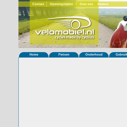
Contact
Openingstijden
Over ons
Dealers
Home
Fietsen
Onderhoud
Gebrui
Home
»
Statistieken
Eigenschappen van fiets Quest 601
Foto's
© 2000-2026
Velomobiel.nl
Variant
carbon
Afleverdatum
14-07-2012
RAL
Eigenaar
Menno Dekhuyzen
(NL)
Gewisseld
0 keer van eigenaar
Bijzonderheden