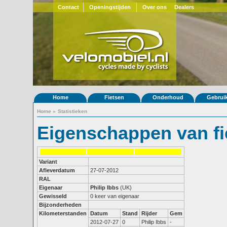
Contact
Openingstijden
Over ons
Dealers
Home
Fietsen
Onderhoud
Gebrui
Home
»
Statistieken
Eigenschappen van fi
Variant
Afleverdatum
27-07-2012
RAL
Eigenaar
Philip Ibbs
(UK)
Gewisseld
0 keer van eigenaar
Bijzonderheden
Kilometerstanden
Datum
Stand
Rijder
Gem
2012-07-27
0
Philip Ibbs
-