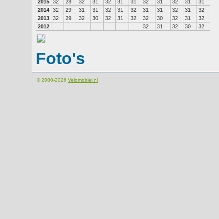
2015
32
28
32
31
32
31
31
32
31
32
31
31
2014
32
29
31
31
32
31
32
31
31
32
31
32
2013
32
29
32
30
32
31
32
32
30
32
31
32
2012
32
31
32
30
32
Foto's
© 2000-2026
Velomobiel.nl