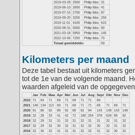
2019-03-28
2500
Philip Ibbs
31
2019-06-10
2600
Philip Ibbs
41
2019-07-15
2700
Philip Ibbs
87
2019-09-20
3250
Philip Ibbs
250
2019-11-01
4100
Philip Ibbs
615
2020-08-31
5000
Philip Ibbs
90
2021-03-18
5950
Philip Ibbs
145
2022-10-06
7250
Philip Ibbs
70
Totaal gemiddelde:
59
Kilometers per maand
Deze tabel bestaat uit kilometers g
tot de 1e van de volgende maand. He
waarden afgeleid van de opgegeven
Jan
Feb
Maa
Apr
Mei
Jun
Jul
Aug
Sept
Okt
Nov
Dec
2022
71
64
71
69
71
69
71
71
69
2021
148
134
113
69
71
69
71
71
69
71
69
71
2020
91
86
92
89
92
88
92
94
143
148
143
148
2019
32
28
33
41
42
72
180
254
378
628
89
92
2018
32
29
31
31
32
31
32
31
31
32
31
32
2017
32
29
32
30
32
31
32
32
30
32
31
32
2016
32
30
32
31
31
31
32
32
31
32
30
32