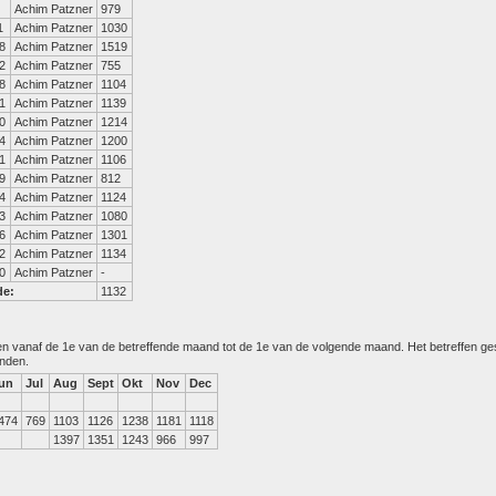
Achim Patzner
979
1
Achim Patzner
1030
8
Achim Patzner
1519
2
Achim Patzner
755
8
Achim Patzner
1104
1
Achim Patzner
1139
0
Achim Patzner
1214
4
Achim Patzner
1200
1
Achim Patzner
1106
9
Achim Patzner
812
4
Achim Patzner
1124
3
Achim Patzner
1080
6
Achim Patzner
1301
2
Achim Patzner
1134
0
Achim Patzner
-
de:
1132
den vanaf de 1e van de betreffende maand tot de 1e van de volgende maand. Het betreffen g
anden.
un
Jul
Aug
Sept
Okt
Nov
Dec
474
769
1103
1126
1238
1181
1118
1397
1351
1243
966
997