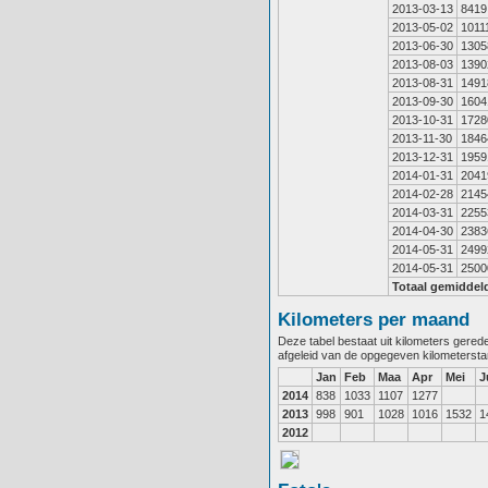
2013-03-13
8419
2013-05-02
1011
2013-06-30
1305
2013-08-03
1390
2013-08-31
1491
2013-09-30
1604
2013-10-31
1728
2013-11-30
1846
2013-12-31
1959
2014-01-31
2041
2014-02-28
2145
2014-03-31
2255
2014-04-30
2383
2014-05-31
2499
2014-05-31
2500
Totaal gemiddel
Kilometers per maand
Deze tabel bestaat uit kilometers gere
afgeleid van de opgegeven kilometerst
Jan
Feb
Maa
Apr
Mei
J
2014
838
1033
1107
1277
2013
998
901
1028
1016
1532
1
2012