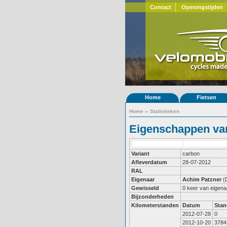
Contact
Openingstijden
Home
Fietsen
Home
»
Statistieken
Eigenschappen van
Variant
carbon
Afleverdatum
28-07-2012
RAL
Eigenaar
Achim Patzner
(
Gewisseld
0 keer van eigena
Bijzonderheden
Kilometerstanden
Datum
Stan
2012-07-28
0
2012-10-20
3784