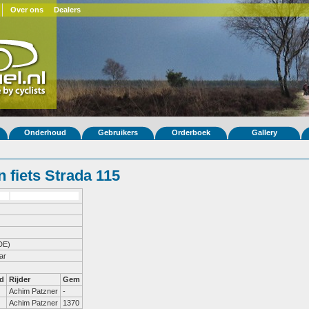
Over ons
Dealers
Onderhoud
Gebruikers
Orderboek
Gallery
 fiets Strada 115
DE)
ar
d
Rijder
Gem
Achim Patzner
-
Achim Patzner
1370