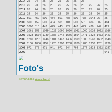
2014
25
24
26
25
25
25
26
26
2013
26
23
26
25
26
25
26
26
25
26
25
2012
26
24
26
25
26
25
26
25
25
26
25
2011
25
24
26
25
25
25
26
26
25
26
25
2010
501
452
500
484
501
485
500
778
1043
26
25
2009
500
452
501
484
501
484
501
501
484
502
484
2008
1060
813
442
429
443
429
443
443
429
444
429
2007
1061
958
1059
1026
1060
1026
1061
1060
1026
1062
1026
2006
1623
1574
1739
1686
1742
1686
1594
1471
1424
1473
1423
2005
1280
1291
1446
1401
1447
1406
1599
1600
1548
1602
1548
2004
1166
1086
1159
1223
1280
1238
1280
1280
1238
1281
1239
2003
972
878
971
941
972
544
765
1677
1623
1362
1257
2002
941
Foto's
© 2000-2026
Velomobiel.nl