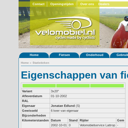
Contact
Openingstijden
Over ons
Dealers
Home
Fietsen
Onderhoud
Gebrui
Home
»
Statistieken
Eigenschappen van fi
Variant
3x20"
Afleverdatum
01-10-2002
RAL
Eigenaar
Jonatan Edlund
(S)
Gewisseld
6 keer van eigenaar
Bijzonderheden
Kilometerstanden
Datum
Stand
Rijder
Gem
2002-10-01
0
Velomobielservice Lattrop
-