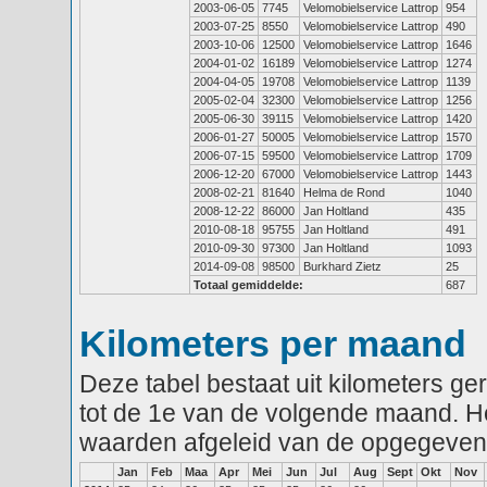
2003-06-05
7745
Velomobielservice Lattrop
954
2003-07-25
8550
Velomobielservice Lattrop
490
2003-10-06
12500
Velomobielservice Lattrop
1646
2004-01-02
16189
Velomobielservice Lattrop
1274
2004-04-05
19708
Velomobielservice Lattrop
1139
2005-02-04
32300
Velomobielservice Lattrop
1256
2005-06-30
39115
Velomobielservice Lattrop
1420
2006-01-27
50005
Velomobielservice Lattrop
1570
2006-07-15
59500
Velomobielservice Lattrop
1709
2006-12-20
67000
Velomobielservice Lattrop
1443
2008-02-21
81640
Helma de Rond
1040
2008-12-22
86000
Jan Holtland
435
2010-08-18
95755
Jan Holtland
491
2010-09-30
97300
Jan Holtland
1093
2014-09-08
98500
Burkhard Zietz
25
Totaal gemiddelde:
687
Kilometers per maand
Deze tabel bestaat uit kilometers g
tot de 1e van de volgende maand. He
waarden afgeleid van de opgegeven
Jan
Feb
Maa
Apr
Mei
Jun
Jul
Aug
Sept
Okt
Nov