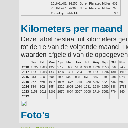
2018-11-01
99250
Søren Flensted Möller
637
2018-12-01
99995
Søren Flensted Möller
755
Totaal gemiddelde:
1383
Kilometers per maand
Deze tabel bestaat uit kilometers g
tot de 1e van de volgende maand. He
waarden afgeleid van de opgegeven
Jan
Feb
Maa
Apr
Mei
Jun
Jul
Aug
Sept
Okt
Nov
2018
1635
1760
1350
2750
1650
5150
3680
1220
1550
650
745
2017
1337
1208
1335
1294
1337
1294
1338
1337
1294
1803
1918
2016
313
220
390
489
506
834
875
875
948
988
978
2015
262
565
1075
1597
1676
1245
1288
3962
422
888
652
2014
556
502
555
1329
2095
1960
1981
1230
1280
548
1735
2013
1159
1611
2207
1678
3064
3657
3389
2719
1561
779
946
2012
Foto's
© 2000-2026
Velomobiel.nl