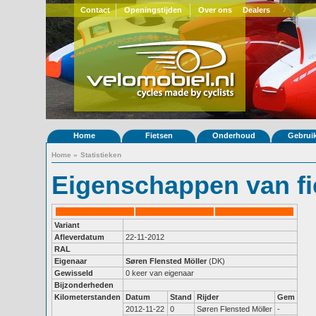
Contact
Openingstijden
Over ons
Dealers
Home
Fietsen
Onderhoud
Gebrui
Home
»
Statistieken
Eigenschappen van fi
Variant
Afleverdatum
22-11-2012
RAL
Eigenaar
Søren Flensted Möller
(DK)
Gewisseld
0 keer van eigenaar
Bijzonderheden
Kilometerstanden
Datum
Stand
Rijder
Gem
2012-11-22
0
Søren Flensted Möller
-