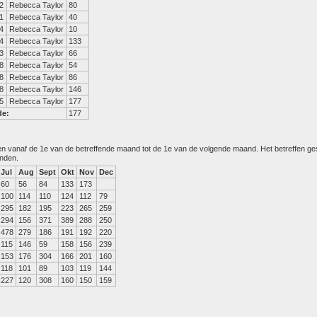
2
Rebecca Taylor
80
1
Rebecca Taylor
40
4
Rebecca Taylor
10
4
Rebecca Taylor
133
3
Rebecca Taylor
66
8
Rebecca Taylor
54
8
Rebecca Taylor
86
8
Rebecca Taylor
146
5
Rebecca Taylor
177
de:
177
den vanaf de 1e van de betreffende maand tot de 1e van de volgende maand. Het betreffen g
anden.
Jul
Aug
Sept
Okt
Nov
Dec
60
56
84
133
173
100
114
110
124
112
79
295
182
195
223
265
259
294
156
371
389
288
250
478
279
186
191
192
220
115
146
59
158
156
239
153
176
304
166
201
160
118
101
89
103
119
144
227
120
308
160
150
159