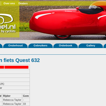
Over ons
Dealers
Onderhoud
Gebruikers
Orderboek
Gallery
 fiets Quest 632
(UK)
ar
d
Rijder
Gem
Rebecca Taylor
-
Rebecca Taylor
33