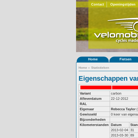
Contact
Openingstijden
Home
Fietsen
Home
»
Statistieken
Eigenschappen van
Variant
carbon
Afleverdatum
22-12-2012
RAL
Eigenaar
Rebecca Taylor
Gewisseld
0 keer van eigena
Bijzonderheden
Kilometerstanden
Datum
Stan
2013-02-04
31
2013-03-30
89