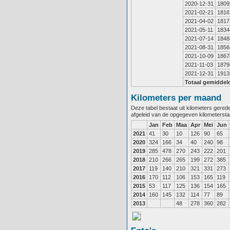
2020-12-31
1809
2021-02-21
1816
2021-04-02
1817
2021-05-11
1834
2021-07-14
1848
2021-08-31
1856
2021-10-09
1867
2021-11-03
1879
2021-12-31
1913
Totaal gemiddel
Kilometers per maand
Deze tabel bestaat uit kilometers gere
afgeleid van de opgegeven kilometerst
Jan
Feb
Maa
Apr
Mei
Jun
2021
41
30
10
126
90
65
2020
324
166
34
40
240
98
2019
285
478
270
243
222
201
2018
210
266
265
199
272
385
2017
119
140
210
321
331
273
2016
170
112
106
153
165
119
2015
53
117
125
136
154
165
2014
160
145
132
114
77
89
2013
48
278
360
282