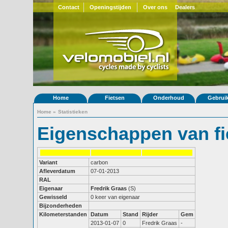
Contact
Openingstijden
Over ons
Dealers
Home
Fietsen
Onderhoud
Gebrui
Home
»
Statistieken
Eigenschappen van fi
Variant
carbon
Afleverdatum
07-01-2013
RAL
Eigenaar
Fredrik Graas
(S)
Gewisseld
0 keer van eigenaar
Bijzonderheden
Kilometerstanden
Datum
Stand
Rijder
Gem
2013-01-07
0
Fredrik Graas
-