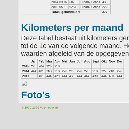
2014-03-07
6073
Fredrik Graas
436
2015-05-18
9257
Fredrik Graas
222
Totaal gemiddelde:
327
Kilometers per maand
Deze tabel bestaat uit kilometers g
tot de 1e van de volgende maand. He
waarden afgeleid van de opgegeven
Jan
Feb
Maa
Apr
Mei
Jun
Jul
Aug
Sept
Okt
Nov
Dec
2015
226
204
226
218
2014
444
401
268
218
226
219
226
226
218
227
218
226
2013
401
444
429
444
430
444
444
430
444
430
444
Foto's
© 2000-2026
Velomobiel.nl