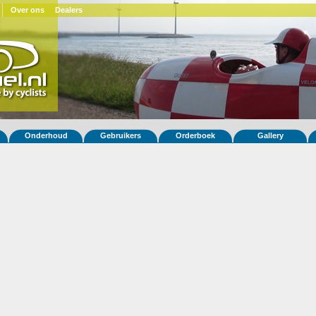
Over ons
Dealers
Onderhoud
Gebruikers
Orderboek
Gallery
 fiets Quest XS 49
L)
ar