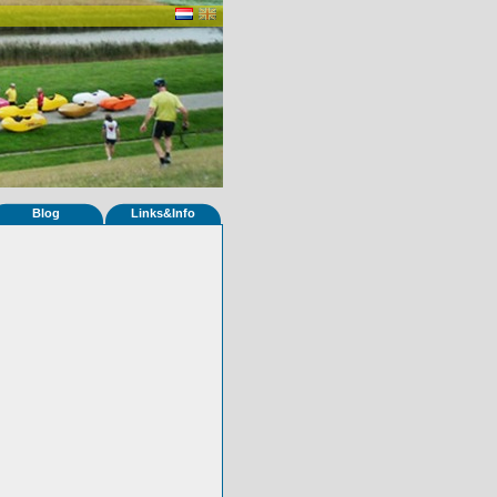
Blog
Links&Info