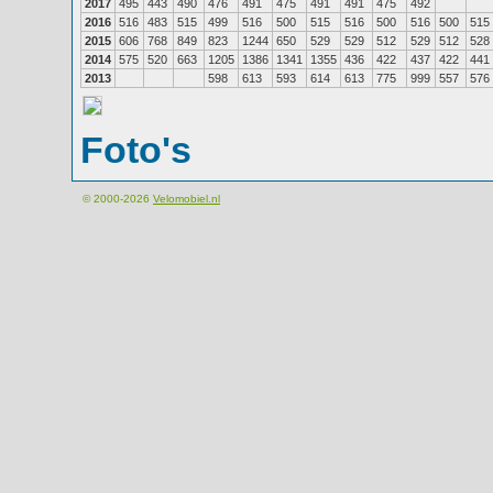
2017
495
443
490
476
491
475
491
491
475
492
2016
516
483
515
499
516
500
515
516
500
516
500
515
2015
606
768
849
823
1244
650
529
529
512
529
512
528
2014
575
520
663
1205
1386
1341
1355
436
422
437
422
441
2013
598
613
593
614
613
775
999
557
576
Foto's
© 2000-2026
Velomobiel.nl