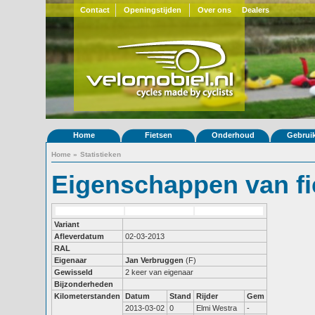
Contact
Openingstijden
Over ons
Dealers
Home
Fietsen
Onderhoud
Gebrui
Home
»
Statistieken
Eigenschappen van fi
Variant
Afleverdatum
02-03-2013
RAL
Eigenaar
Jan Verbruggen
(F)
Gewisseld
2 keer van eigenaar
Bijzonderheden
Kilometerstanden
Datum
Stand
Rijder
Gem
2013-03-02
0
Elmi Westra
-