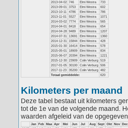
2013-04-02
746
Elmi Westra
733
2013-09-01
3753
Elmi Westra
602
2013-10-11
4786
Elmi Westra
786
2013-11-01
5527
Elmi Westra
1071
2014-03-02
7774
Elmi Westra
565
2014-04-01
8418
Elmi Westra
654
2014-04-28
9489
Elmi Westra
1207
2014-07-31
13691
Elmi Westra
1360
2014-12-31
15844
Elmi Westra
428
2015-01-30
16414
Elmi Westra
578
2015-05-01
18909
Elmi Westra
834
2015-06-07
20394
Elmi Westra
1221
2015-12-30
23909
Colin Verburg
519
2017-01-05
30100
Colin Verburg
506
2017-11-23
35200
Colin Verburg
482
Totaal gemiddelde:
620
Kilometers per maand
Deze tabel bestaat uit kilometers g
tot de 1e van de volgende maand. He
waarden afgeleid van de opgegeven
Jan
Feb
Maa
Apr
Mei
Jun
Jul
Aug
Sept
Okt
Nov
Dec