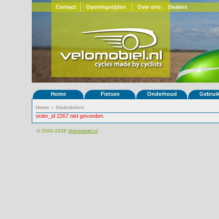
Contact
Openingstijden
Over ons
Dealers
Home
Fietsen
Onderhoud
Gebrui
Home
»
Statistieken
order_id 2267 niet gevonden.
© 2000-2026
Velomobiel.nl