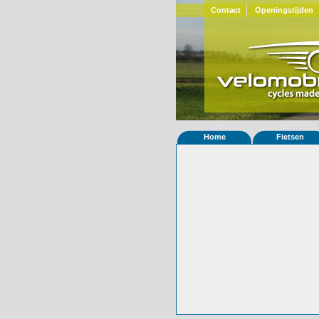
Contact
Openingstijden
Home
Fietsen
Home
»
Statistieken
Eigenschappen van 
© 2000-2026
Velomobiel.nl
Variant
Carbon
Besteldatum
22-08-2025
Afleverdatum
ooit
RAL
Eigenaar
Marten Drenth
(NL
Bijzonderheden