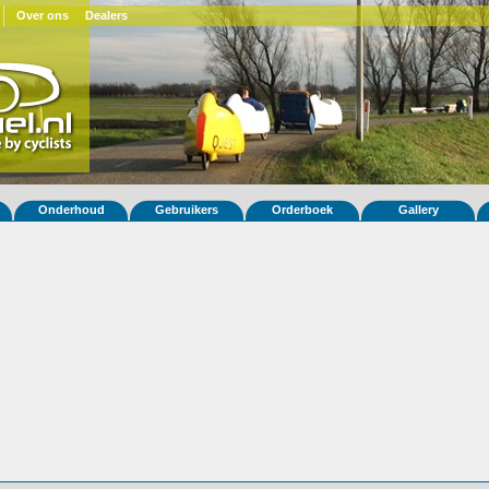
Over ons
Dealers
Onderhoud
Gebruikers
Orderboek
Gallery
fiets Snoek-L 52 (order)
)