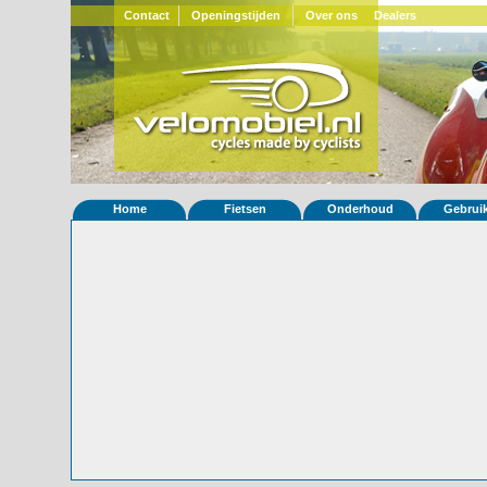
Contact
Openingstijden
Over ons
Dealers
Home
Fietsen
Onderhoud
Gebrui
Home
»
Statistieken
Eigenschappen van fiets Snoek-L 0 (
© 2000-2026
Velomobiel.nl
Variant
Carbon
Besteldatum
15-04-2026
Afleverdatum
ooit
RAL
Eigenaar
Reindert Stellingwerff
(NL)
Bijzonderheden