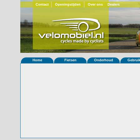
Contact
Openingstijden
Over ons
Dealers
Home
Fietsen
Onderhoud
Gebrui
Home
»
Statistieken
Eigenschappen van fiets Quest 3 0 (
© 2000-2026
Velomobiel.nl
Variant
Carbon
Besteldatum
01-06-2026
Afleverdatum
ooit
RAL
Eigenaar
John Duffy
(USA)
Bijzonderheden