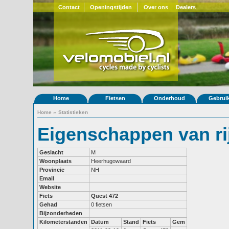
Contact
Openingstijden
Over ons
Dealers
Home
Fietsen
Onderhoud
Gebrui
Home
»
Statistieken
Eigenschappen van ri
Geslacht
M
Woonplaats
Heerhugowaard
Provincie
NH
Email
Website
Fiets
Quest 472
Gehad
0 fietsen
Bijzonderheden
Kilometerstanden
Datum
Stand
Fiets
Gem