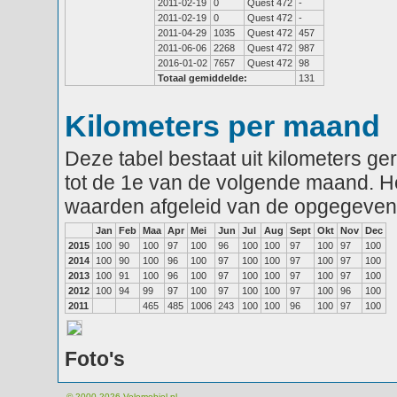
2011-02-19
0
Quest 472
-
2011-02-19
0
Quest 472
-
2011-04-29
1035
Quest 472
457
2011-06-06
2268
Quest 472
987
2016-01-02
7657
Quest 472
98
Totaal gemiddelde:
131
Kilometers per maand
Deze tabel bestaat uit kilometers g
tot de 1e van de volgende maand. He
waarden afgeleid van de opgegeven
Jan
Feb
Maa
Apr
Mei
Jun
Jul
Aug
Sept
Okt
Nov
Dec
2015
100
90
100
97
100
96
100
100
97
100
97
100
2014
100
90
100
96
100
97
100
100
97
100
97
100
2013
100
91
100
96
100
97
100
100
97
100
97
100
2012
100
94
99
97
100
97
100
100
97
100
96
100
2011
465
485
1006
243
100
100
96
100
97
100
Foto's
© 2000-2026
Velomobiel.nl